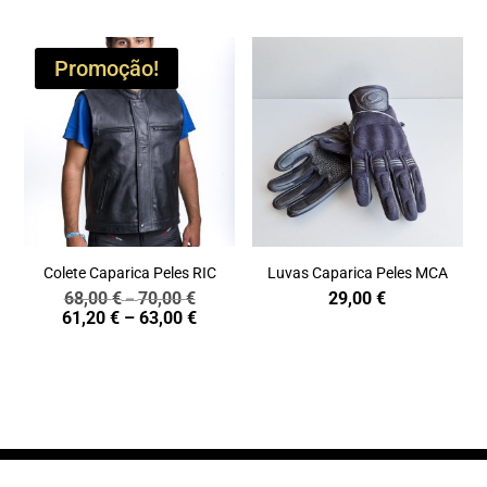
Promoção!
Colete Caparica Peles RIC
Luvas Caparica Peles MCA
68,00
€
70,00
€
29,00
€
Price
–
Price
61,20
€
–
63,00
€
range:
range:
68,00 €
61,20 €
through
through
70,00 €
63,00 €