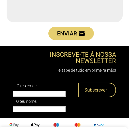
ENVIAR
INSCREVE-TE Á NOSSA
NEWSLETTER
e sabe de tudo em primeira mão!
O teu email:
O teu nome: