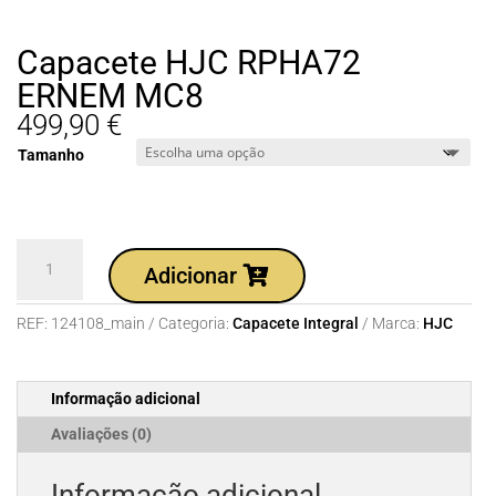
Capacete HJC RPHA72
ERNEM MC8
499,90
€
Tamanho
Quantidade
Adicionar
de
Capacete
REF:
124108_main
Categoria:
Capacete Integral
Marca:
HJC
HJC
RPHA72
ERNEM
Informação adicional
MC8
Avaliações (0)
Informação adicional