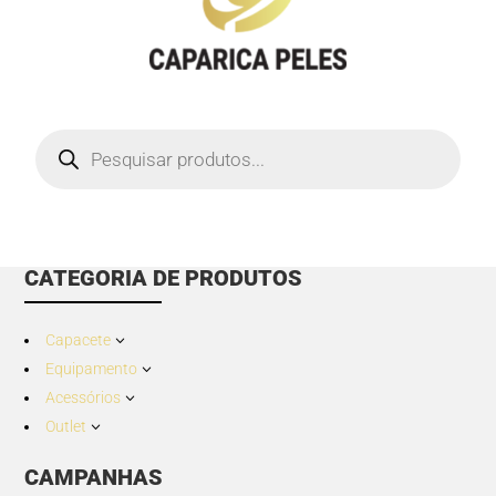
Products
search
CATEGORIA DE PRODUTOS
Capacete
3
Equipamento
3
Acessórios
3
Outlet
3
CAMPANHAS