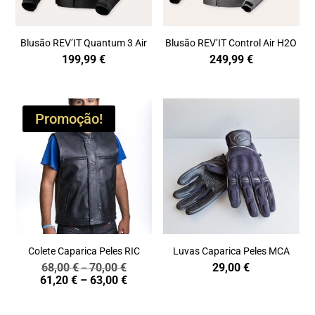
Blusão REV’IT Quantum 3 Air
Blusão REV’IT Control Air H2O
199,99
€
249,99
€
Promoção!
Colete Caparica Peles RIC
Luvas Caparica Peles MCA
68,00
€
70,00
€
29,00
€
Price
–
Price
61,20
€
–
63,00
€
range:
range:
68,00 €
61,20 €
through