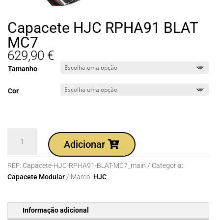
Capacete HJC RPHA91 BLAT
MC7
629,90
€
Tamanho
Cor
Quantidade
Adicionar
de
Capacete
REF:
Capacete-HJC-RPHA91-BLAT-MC7_main
Categoria:
HJC
Capacete Modular
Marca:
HJC
RPHA91
BLAT
MC7
Informação adicional