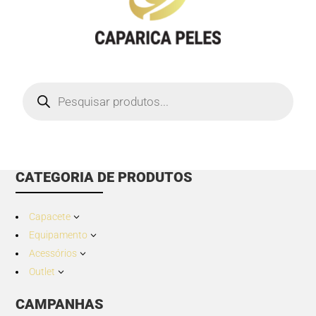
Products
search
CATEGORIA DE PRODUTOS
Capacete
3
Equipamento
3
Acessórios
3
Outlet
3
CAMPANHAS