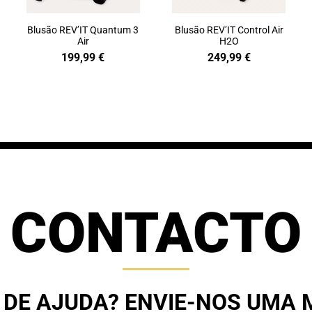
Blusão REV’IT Quantum 3
Blusão REV’IT Control Air
Air
H2O
199,99
€
249,99
€
CONTACTO
 DE AJUDA? ENVIE-NOS UMA