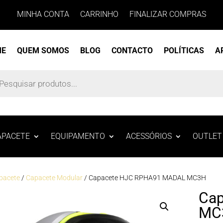
MINHA CONTA
CARRINHO
FINALIZAR COMPRAS
ME
QUEM SOMOS
BLOG
CONTACTO
POLÍTICAS
A
s
APACETE
EQUIPAMENTO
ACESSÓRIOS
OUTLET
pacete
/
Capacete Modular
/ Capacete HJC RPHA91 MADAL MC3H
Ca
MC