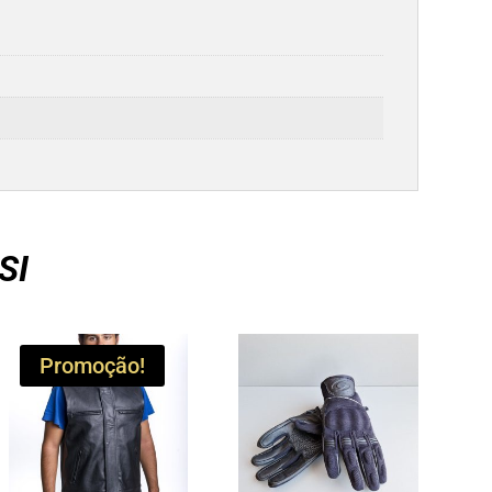
SI
Promoção!