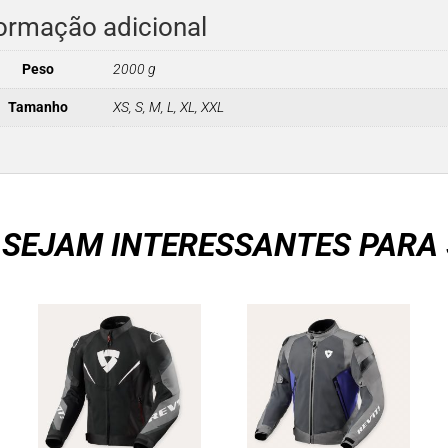
ormação adicional
Peso
2000 g
Tamanho
XS, S, M, L, XL, XXL
 SEJAM INTERESSANTES PARA 