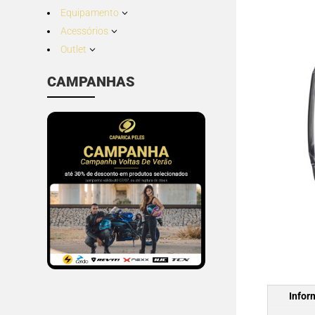
Equipamento
3
Acessórios
3
Outlet
3
CAMPANHAS
Infor