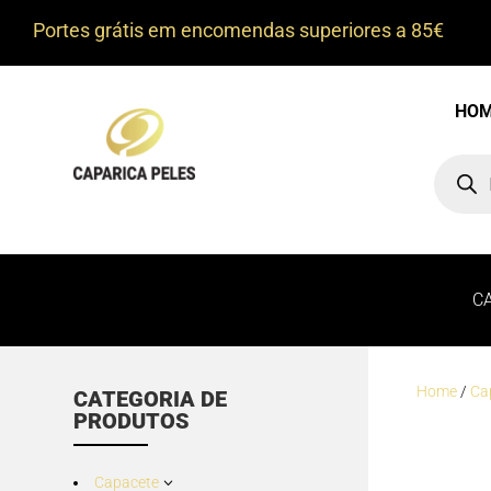
Portes grátis em encomendas superiores a 85€
HO
Product
search
C
Home
/
Ca
CATEGORIA DE
PRODUTOS
Capacete
3