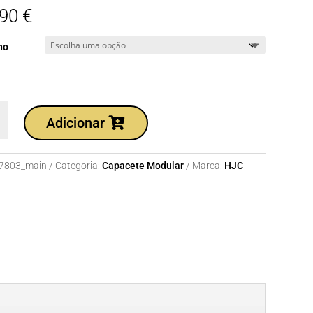
,90
€
ho
dade
Adicionar
te
7803_main
Categoria:
Capacete Modular
Marca:
HJC
1