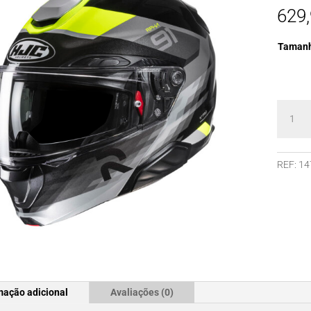
629
Taman
Quanti
de
Capace
HJC
REF:
14
RPHA9
MADAL
MC3H
mação adicional
Avaliações (0)