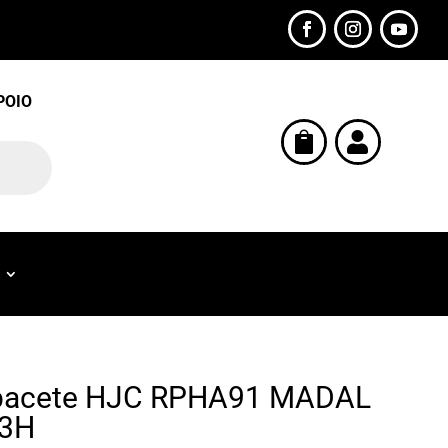
POIO


pacete HJC RPHA91 MADAL
3H