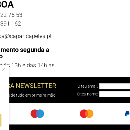
BOA
22 75 53
391 162
boa@caparicapeles.pt
imento segunda a
o
h às 13h e das 14h às
NOSSA NEWSLETTER
O teu email:
O teu nome:
e sabe de tudo em primeira mão!