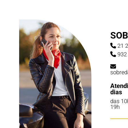
SOB
21 2
932 
sobred
Atend
dias
das 10
19h