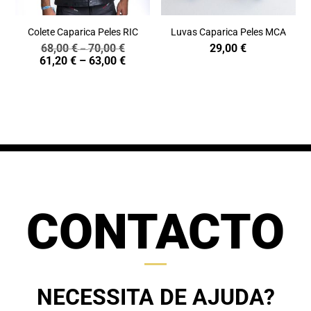
Colete Caparica Peles RIC
Luvas Caparica Peles MCA
68,00
€
70,00
€
29,00
€
Price
–
Price
61,20
€
–
63,00
€
range:
range:
68,00 €
61,20 €
through
through
70,00 €
63,00 €
CONTACTO
NECESSITA DE AJUDA?