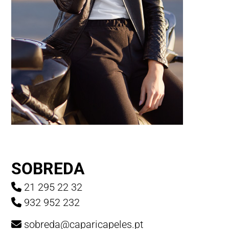
SOBREDA
21 295 22 32
932 952 232
sobreda@caparicapeles.pt