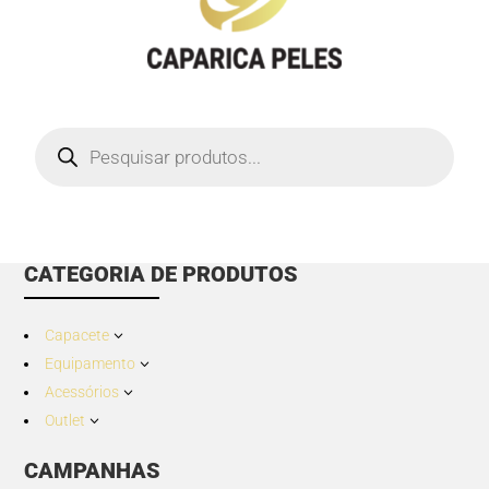
Products
search
CATEGORIA DE PRODUTOS
Capacete
3
Equipamento
3
Acessórios
3
Outlet
3
CAMPANHAS