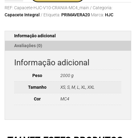
Capacete
REF:
Capacete-HJC-V10-CRANIA-MC4_main
Categoria:
HJC
Capacete Integral
Etiqueta:
PRIMAVERA20
Marca:
HJC
V10
CRANIA
MC4
Informação adicional
Avaliações (0)
Informação adicional
Peso
2000 g
Tamanho
XS, S, M, L, XL, XXL
Cor
MC4