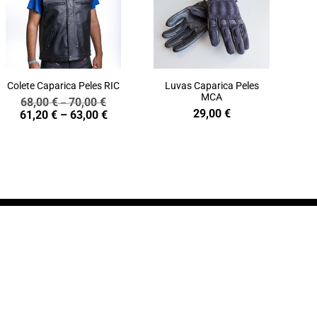
Colete Caparica Peles RIC
Luvas Caparica Peles
MCA
68,00
€
70,00
€
Price
–
29,00
€
Price
61,20
€
–
63,00
€
range:
range:
68,00 €
61,20 €
through
through
70,00 €
63,00 €