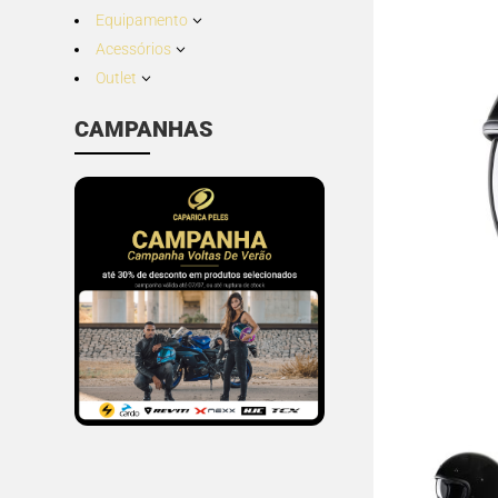
Equipamento
3
Acessórios
3
Outlet
3
CAMPANHAS