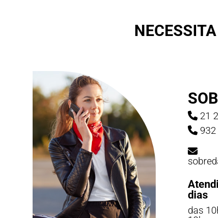
NECESSITA
SOB
21 2
932 
sobred
Atend
dias
das 10