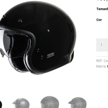
Taman
Cor
Quanti
de
Capace
HJC
REF:
Ca
V31
Marca:
BLACK