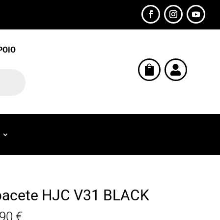
POIO


acete HJC V31 BLACK
,90
€