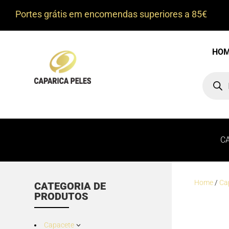
Portes grátis em encomendas superiores a 85€
HO
Product
search
C
Home
/
Ca
CATEGORIA DE
PRODUTOS
Capacete
3