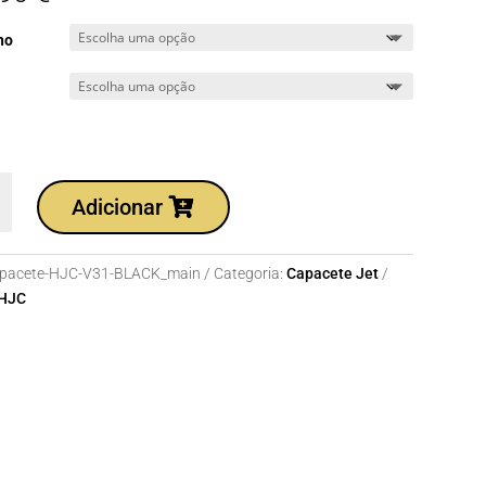
ho
dade
Adicionar
te
pacete-HJC-V31-BLACK_main
Categoria:
Capacete Jet
HJC