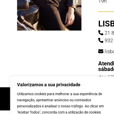
19h
LIS
21 8
932 
lis
Atend
sábad
das 10
19h
Valorizamos a sua privacidade
INSCREVE-TE Á 
Utilizamos cookies para melhorar a sua experiência de
navegação, apresentar anúncios ou conteúdos
personalizados e analisar o nosso tráfego. Ao clicar em
"Aceitar Todos", concorda com a utilização de cookies.