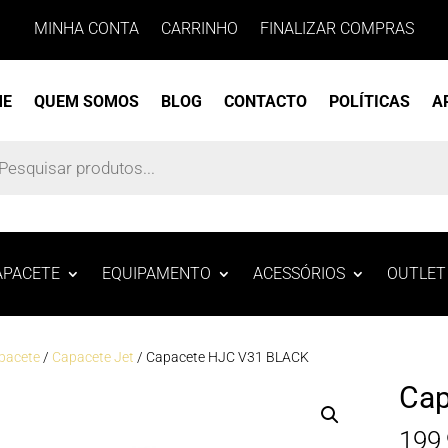
MINHA CONTA
CARRINHO
FINALIZAR COMPRAS
ME
QUEM SOMOS
BLOG
CONTACTO
POLÍTICAS
A
s
APACETE
EQUIPAMENTO
ACESSÓRIOS
OUTLET
pacete
/
Capacete Jet
/ Capacete HJC V31 BLACK
Cap
199