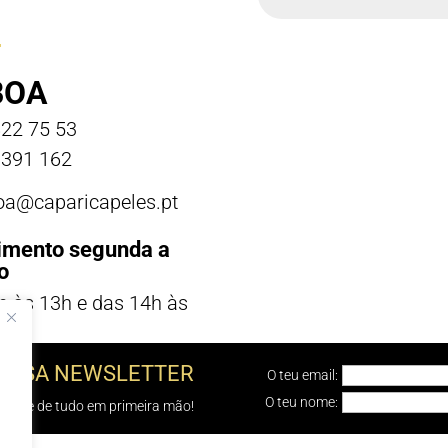
BOA
22 75 53
391 162
boa@caparicapeles.pt
imento segunda a
o
h às 13h e das 14h às
NOSSA NEWSLETTER
O teu email:
O teu nome:
e sabe de tudo em primeira mão!