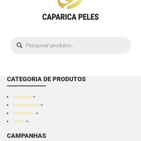
Products
search
CATEGORIA DE PRODUTOS
Capacete
3
Equipamento
3
Acessórios
3
Outlet
3
CAMPANHAS