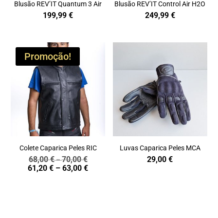
Blusão REV’IT Quantum 3 Air
Blusão REV’IT Control Air H2O
199,99
€
249,99
€
Promoção!
Colete Caparica Peles RIC
Luvas Caparica Peles MCA
68,00
€
70,00
€
29,00
€
Price
–
Price
61,20
€
–
63,00
€
range:
range:
68,00 €
61,20 €
through
through
70,00 €
63,00 €