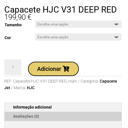
Capacete HJC V31 DEEP RED
199,90
€
Tamanho
Cor
Quantidade
Adicionar
de
Capacete
REF:
Capacete-HJC-V31-DEEP-RED_main
Categoria:
Capacete
HJC
Jet
Marca:
HJC
V31
DEEP
RED
Informação adicional
Avaliações (0)