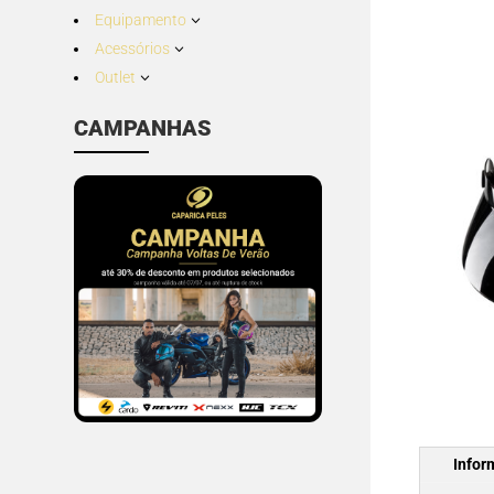
Equipamento
3
Acessórios
3
Outlet
3
CAMPANHAS
Infor