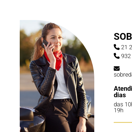
SOB
21 2
932 
sobred
Atend
dias
das 10
19h