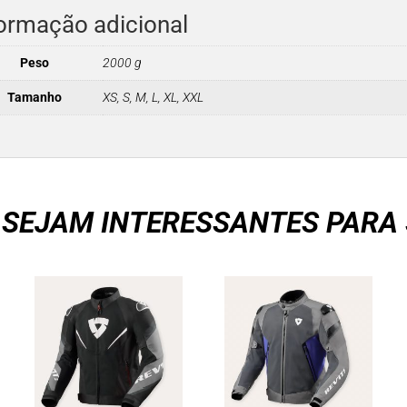
ormação adicional
Peso
2000 g
Tamanho
XS, S, M, L, XL, XXL
 SEJAM INTERESSANTES PARA 