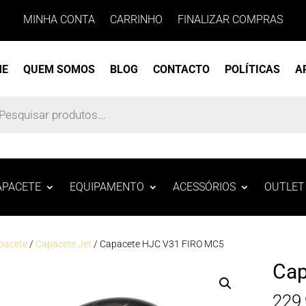
MINHA CONTA
CARRINHO
FINALIZAR COMPRAS
ME
QUEM SOMOS
BLOG
CONTACTO
POLÍTICAS
A
s
APACETE
EQUIPAMENTO
ACESSÓRIOS
OUTLET
pacete
/
Capacete Jet
/ Capacete HJC V31 FIRO MC5
Cap
229