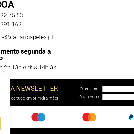
BOA
22 75 53
391 162
boa@caparicapeles.pt
imento segunda a
o
h às 13h e das 14h às
NOSSA NEWSLETTER
O teu email:
O teu nome:
e sabe de tudo em primeira mão!