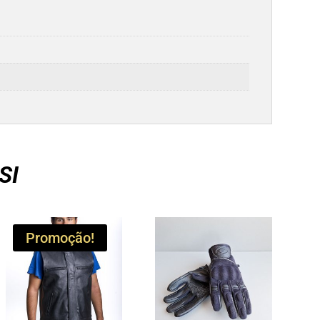
SI
Promoção!