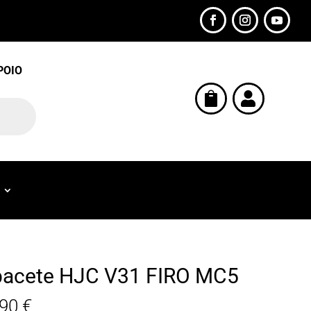
POIO


acete HJC V31 FIRO MC5
,90
€