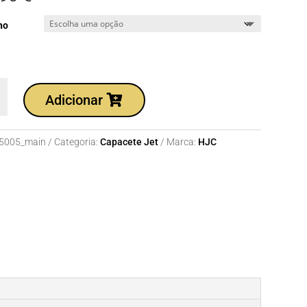
ho
dade
Adicionar
te
5005_main
Categoria:
Capacete Jet
Marca:
HJC