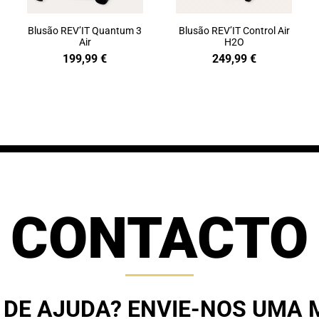
Blusão REV’IT Quantum 3
Blusão REV’IT Control Air
Air
H2O
199,99
€
249,99
€
CONTACTO
 DE AJUDA? ENVIE-NOS UMA