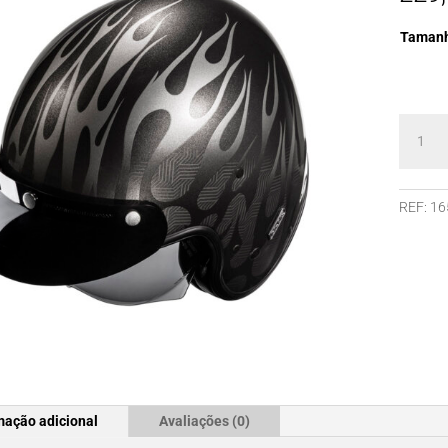
Taman
Quanti
de
Capace
HJC
REF:
16
V31
FIRO
MC5
mação adicional
Avaliações (0)