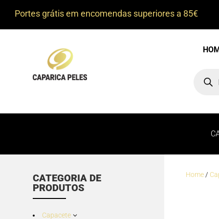
Portes grátis em encomendas superiores a 85€
HO
Product
search
C
Home
/
Ca
CATEGORIA DE
PRODUTOS
Capacete
3