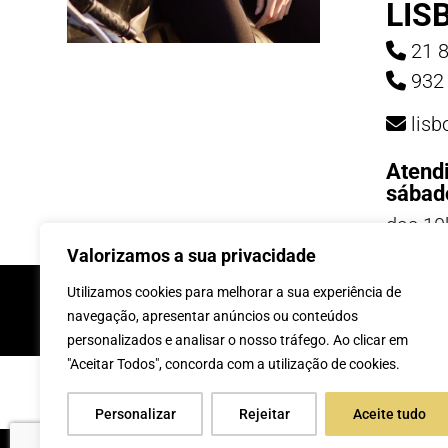
LIS
21 8
932 
lis
Atend
sábad
das 10
19h
Valorizamos a sua privacidade
INSCREVE-TE Á 
Utilizamos cookies para melhorar a sua experiência de
navegação, apresentar anúncios ou conteúdos
personalizados e analisar o nosso tráfego. Ao clicar em
"Aceitar Todos", concorda com a utilização de cookies.
Personalizar
Rejeitar
Aceite tudo