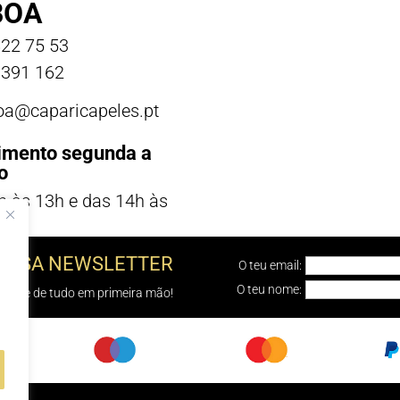
BOA
22 75 53
391 162
boa@caparicapeles.pt
imento segunda a
o
h às 13h e das 14h às
NOSSA NEWSLETTER
O teu email:
O teu nome:
e sabe de tudo em primeira mão!