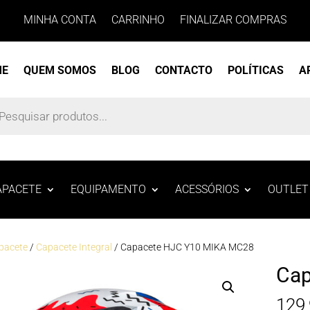
MINHA CONTA
CARRINHO
FINALIZAR COMPRAS
ME
QUEM SOMOS
BLOG
CONTACTO
POLÍTICAS
A
s
APACETE
EQUIPAMENTO
ACESSÓRIOS
OUTLET
pacete
/
Capacete Integral
/ Capacete HJC Y10 MIKA MC28
Cap
129