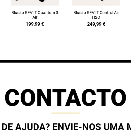
Blusão REV’IT Quantum 3
Blusão REV’IT Control Air
Air
H2O
199,99
€
249,99
€
CONTACTO
 DE AJUDA? ENVIE-NOS UMA