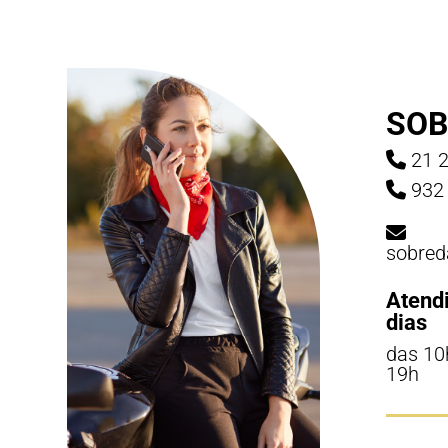
SOB
21 2
932 
sobred
Atend
dias
das 10
19h