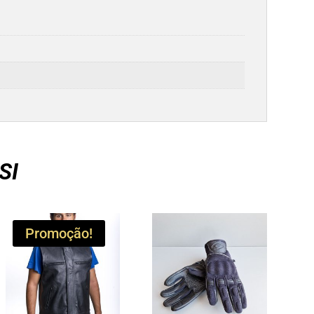
SI
Promoção!