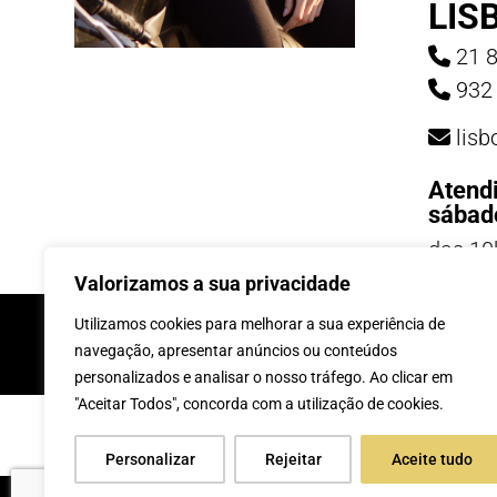
LIS
21 8
932 
lis
Atend
sábad
das 10
19h
Valorizamos a sua privacidade
INSCREVE-TE Á 
Utilizamos cookies para melhorar a sua experiência de
navegação, apresentar anúncios ou conteúdos
personalizados e analisar o nosso tráfego. Ao clicar em
"Aceitar Todos", concorda com a utilização de cookies.
Personalizar
Rejeitar
Aceite tudo