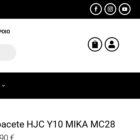
POIO


acete HJC Y10 MIKA MC28
,90
€