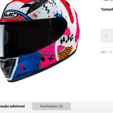
Taman
Quanti
de
Capace
HJC
REF:
11
Y10
MIKA
MC28
mação adicional
Avaliações (0)