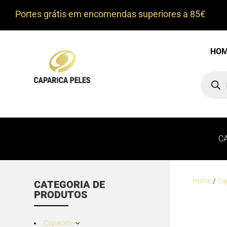
Portes grátis em encomendas superiores a 85€
HO
Product
search
C
Home
/
Ca
CATEGORIA DE
PRODUTOS
Capacete
3