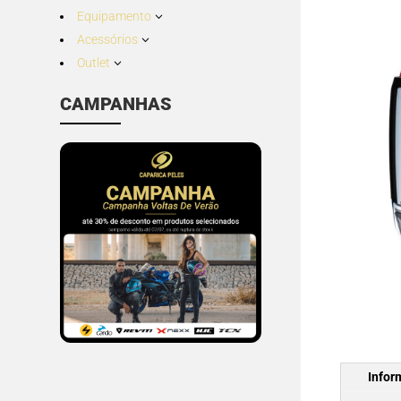
Equipamento
3
Acessórios
3
Outlet
3
CAMPANHAS
Infor