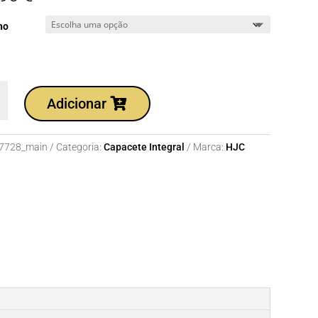
ho
dade
Adicionar
te
7728_main
Categoria:
Capacete Integral
Marca:
HJC