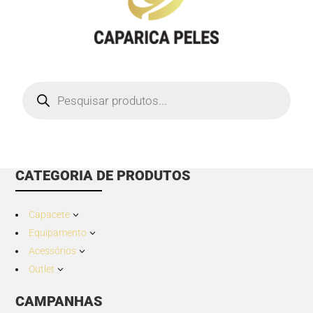
Products
search
CATEGORIA DE PRODUTOS
Capacete
3
Equipamento
3
Acessórios
3
Outlet
3
CAMPANHAS