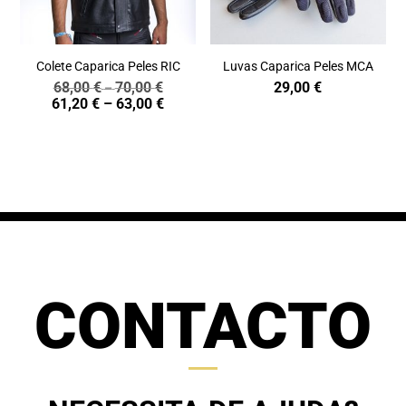
Colete Caparica Peles RIC
Luvas Caparica Peles MCA
68,00
€
70,00
€
29,00
€
Price
–
Price
61,20
€
–
63,00
€
range:
range:
68,00 €
61,20 €
through
through
70,00 €
63,00 €
CONTACTO