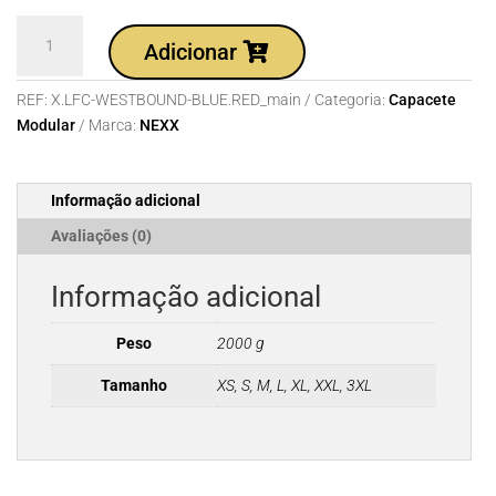
Quantidade
Adicionar
de
Capacete
REF:
X.LFC-WESTBOUND-BLUE.RED_main
Categoria:
Capacete
NEXX
Modular
Marca:
NEXX
X.LFC
WESTBOUND
BLUE.RED
Informação adicional
Avaliações (0)
Informação adicional
Peso
2000 g
Tamanho
XS, S, M, L, XL, XXL, 3XL