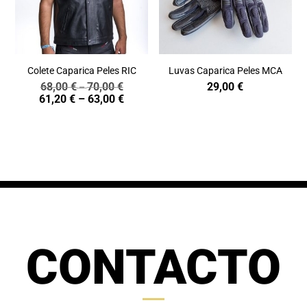
Colete Caparica Peles RIC
Luvas Caparica Peles MCA
68,00
€
70,00
€
29,00
€
Price
–
Price
61,20
€
–
63,00
€
range:
range:
68,00 €
61,20 €
through
through
70,00 €
63,00 €
CONTACTO