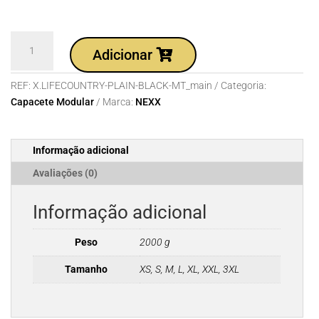
Quantidade
Adicionar
de
Capacete
REF:
X.LIFECOUNTRY-PLAIN-BLACK-MT_main
Categoria:
NEXX
Capacete Modular
Marca:
NEXX
X.LIFECOUNTRY
PLAIN
BLACK
Informação adicional
MT
Avaliações (0)
Informação adicional
Peso
2000 g
Tamanho
XS, S, M, L, XL, XXL, 3XL