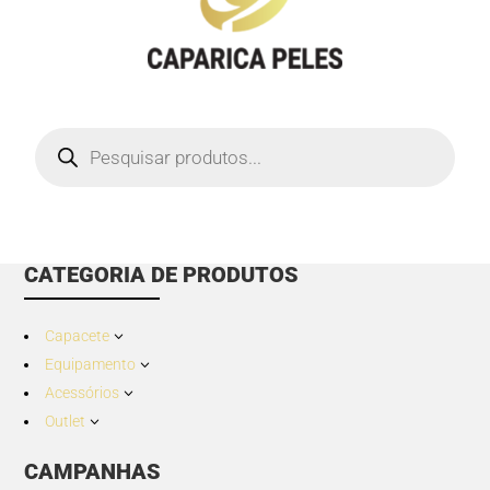
Products
search
CATEGORIA DE PRODUTOS
Capacete
3
Equipamento
3
Acessórios
3
Outlet
3
CAMPANHAS