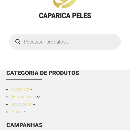
Products
search
CATEGORIA DE PRODUTOS
Capacete
3
Equipamento
3
Acessórios
3
Outlet
3
CAMPANHAS