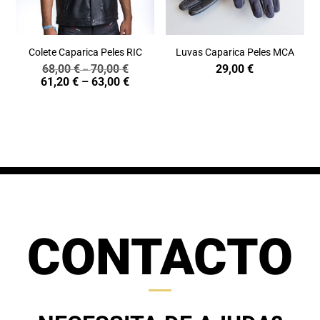
Colete Caparica Peles RIC
Luvas Caparica Peles MCA
68,00
€
70,00
€
29,00
€
Price
–
Price
61,20
€
–
63,00
€
range:
range:
68,00 €
61,20 €
through
through
70,00 €
63,00 €
CONTACTO