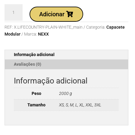
Quantidade
Adicionar
de
Capacete
REF:
X.LIFECOUNTRY-PLAIN-WHITE_main
Categoria:
Capacete
NEXX
Modular
Marca:
NEXX
X.LIFECOUNTRY
PLAIN
WHITE
Informação adicional
Avaliações (0)
Informação adicional
Peso
2000 g
Tamanho
XS, S, M, L, XL, XXL, 3XL