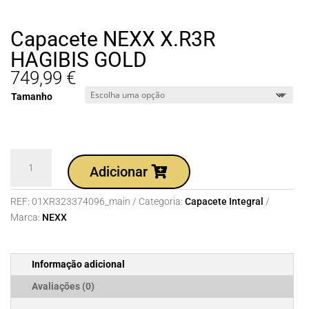
Capacete NEXX X.R3R
HAGIBIS GOLD
749,99
€
Tamanho
Quantidade
Adicionar
de
Capacete
REF:
01XR323374096_main
Categoria:
Capacete Integral
NEXX
Marca:
NEXX
X.R3R
HAGIBIS
GOLD
Informação adicional
Avaliações (0)