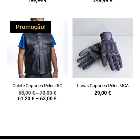
199,99
€
249,99
€
Promoção!
Colete Caparica Peles RIC
Luvas Caparica Peles MCA
68,00
€
70,00
€
29,00
€
Price
–
Price
61,20
€
–
63,00
€
range:
range:
68,00 €
61,20 €
through
through
70,00 €
63,00 €