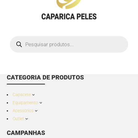
Products
search
CATEGORIA DE PRODUTOS
Capacete
3
Equipamento
3
Acessórios
3
Outlet
3
CAMPANHAS