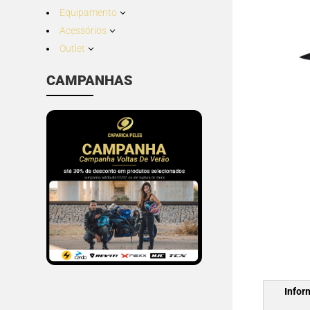
Equipamento
3
Acessórios
3
Outlet
3
CAMPANHAS
Infor