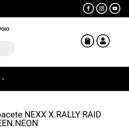
POIO


acete NEXX X.RALLY RAID
EEN.NEON