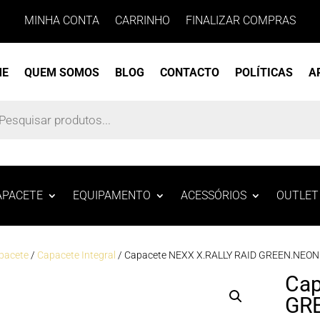
MINHA CONTA
CARRINHO
FINALIZAR COMPRAS
ME
QUEM SOMOS
BLOG
CONTACTO
POLÍTICAS
A
s
APACETE
EQUIPAMENTO
ACESSÓRIOS
OUTLET
pacete
/
Capacete Integral
/ Capacete NEXX X.RALLY RAID GREEN.NEON
Cap
GR