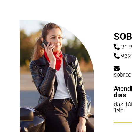
SOB
21 2
932 
sobred
Atend
dias
das 10
19h