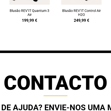
Blusão REV’IT Quantum 3
Blusão REV’IT Control Air
Air
H2O
199,99
€
249,99
€
CONTACTO
 DE AJUDA? ENVIE-NOS UMA