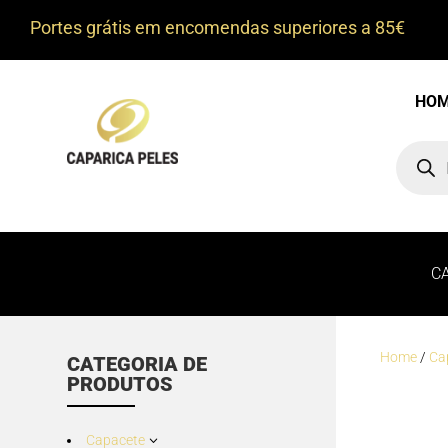
Portes grátis em encomendas superiores a 85€
HO
Product
search
C
Home
/
Ca
CATEGORIA DE
PRODUTOS
Capacete
3