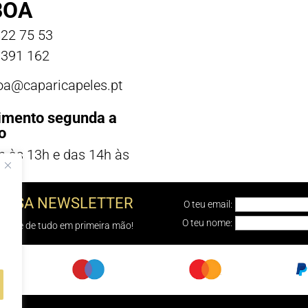
BOA
22 75 53
391 162
boa@caparicapeles.pt
imento segunda a
o
h às 13h e das 14h às
NOSSA NEWSLETTER
O teu email:
O teu nome:
e sabe de tudo em primeira mão!