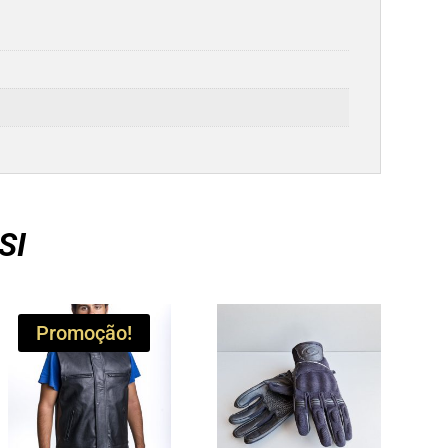
SI
Promoção!