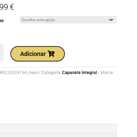
,99
€
ho
dade
Adicionar
te
XRL23524154_main
Categoria:
Capacete Integral
Marca:
.NEON