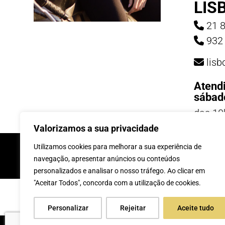
LIS
21 8
932 
lis
Atend
sábad
das 10
19h
Valorizamos a sua privacidade
INSCREVE-TE Á 
Utilizamos cookies para melhorar a sua experiência de
navegação, apresentar anúncios ou conteúdos
personalizados e analisar o nosso tráfego. Ao clicar em
"Aceitar Todos", concorda com a utilização de cookies.
Personalizar
Rejeitar
Aceite tudo