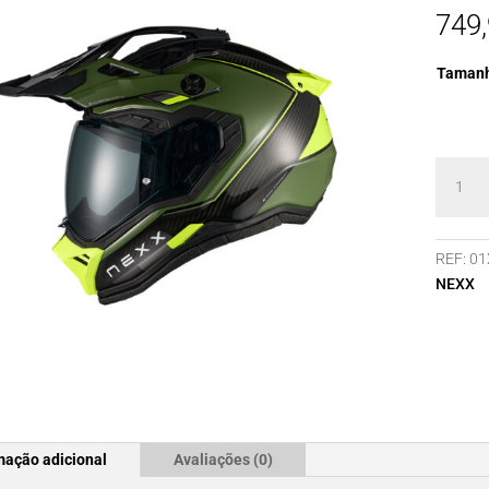
749
Taman
Quanti
de
Capace
NEXX
REF:
01
X.RALLY
NEXX
RAID
GREEN
mação adicional
Avaliações (0)