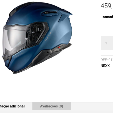
459
Taman
Quanti
de
Capace
NEXX
REF:
01
X.TR
NEXX
PLAIN
BLUE
TEAL
MT
mação adicional
Avaliações (0)