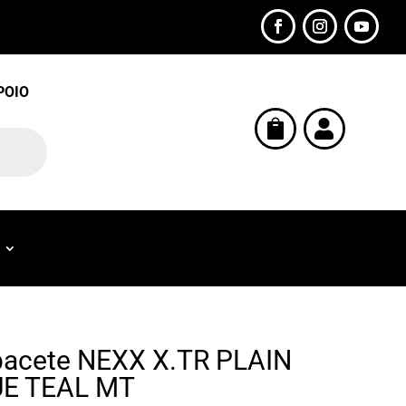
POIO


acete NEXX X.TR PLAIN
UE TEAL MT