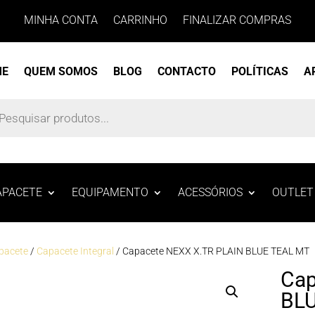
MINHA CONTA
CARRINHO
FINALIZAR COMPRAS
ME
QUEM SOMOS
BLOG
CONTACTO
POLÍTICAS
A
s
APACETE
EQUIPAMENTO
ACESSÓRIOS
OUTLET
pacete
/
Capacete Integral
/ Capacete NEXX X.TR PLAIN BLUE TEAL MT
Cap
BL