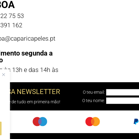
BOA
22 75 53
391 162
boa@caparicapeles.pt
imento segunda a
o
h às 13h e das 14h às
NOSSA NEWSLETTER
O teu email:
O teu nome:
e sabe de tudo em primeira mão!