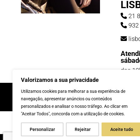
LIS
21 8
932 
lis
Atend
sábad
das 10
19h
Valorizamos a sua privacidade
INSCREVE-TE Á 
Utilizamos cookies para melhorar a sua experiência de
navegação, apresentar anúncios ou conteúdos
personalizados e analisar o nosso tráfego. Ao clicar em
"Aceitar Todos", concorda com a utilização de cookies.
Personalizar
Rejeitar
Aceite tudo