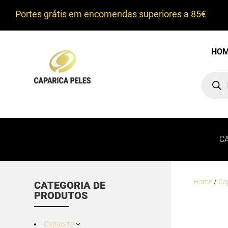
Portes grátis em encomendas superiores a 85€
HO
Product
search
C
Home
/
Ca
CATEGORIA DE
PRODUTOS
Capacete
3