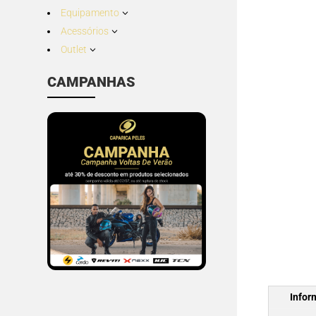
Equipamento
3
Acessórios
3
Outlet
3
CAMPANHAS
Infor