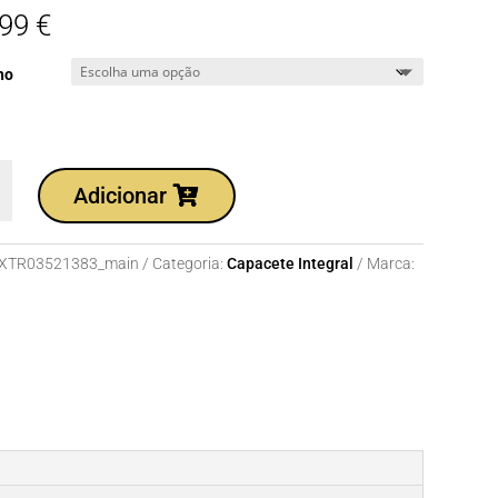
,99
€
ho
dade
Adicionar
te
XTR03521383_main
Categoria:
Capacete Integral
Marca: