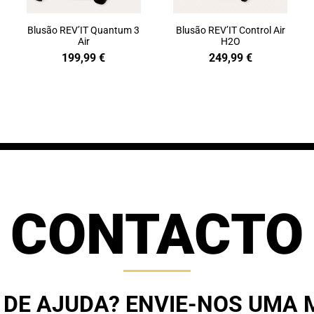
Blusão REV’IT Quantum 3
Blusão REV’IT Control Air
Air
H2O
199,99
€
249,99
€
CONTACTO
 DE AJUDA? ENVIE-NOS UMA