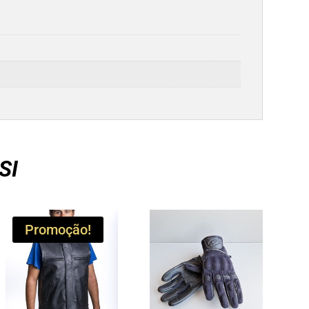
SI
Promoção!