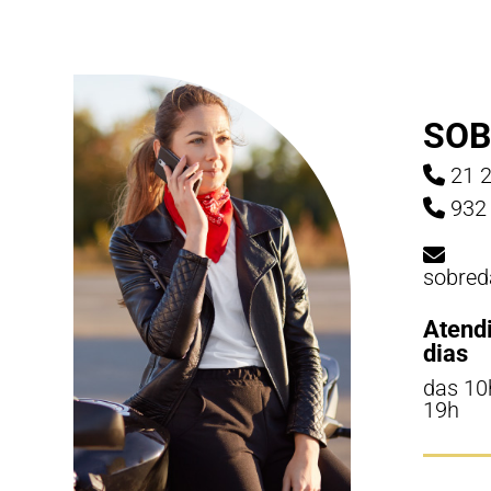
SOB
21 2
932 
sobred
Atend
dias
das 10
19h