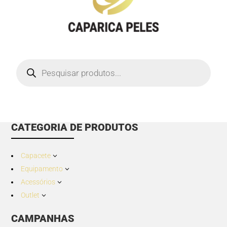
Products
search
CATEGORIA DE PRODUTOS
Capacete
3
Equipamento
3
Acessórios
3
Outlet
3
CAMPANHAS