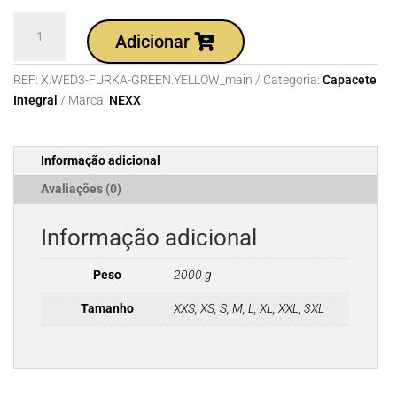
Quantidade
Adicionar
de
Capacete
REF:
X.WED3-FURKA-GREEN.YELLOW_main
Categoria:
Capacete
NEXX
Integral
Marca:
NEXX
X.WED3
FURKA
GREEN.YELLOW
Informação adicional
Avaliações (0)
Informação adicional
Peso
2000 g
Tamanho
XXS, XS, S, M, L, XL, XXL, 3XL