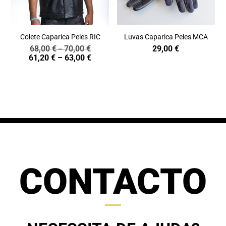
Colete Caparica Peles RIC
Luvas Caparica Peles MCA
68,00
€
70,00
€
29,00
€
Price
–
Price
61,20
€
–
63,00
€
range:
range:
68,00 €
61,20 €
through
through
70,00 €
63,00 €
CONTACTO