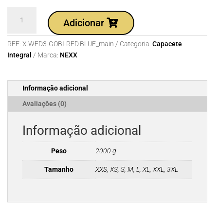
Quantidade
Adicionar
de
Capacete
REF:
X.WED3-GOBI-RED.BLUE_main
Categoria:
Capacete
NEXX
Integral
Marca:
NEXX
X.WED3
GOBI
RED.BLUE
Informação adicional
Avaliações (0)
Informação adicional
Peso
2000 g
Tamanho
XXS, XS, S, M, L, XL, XXL, 3XL