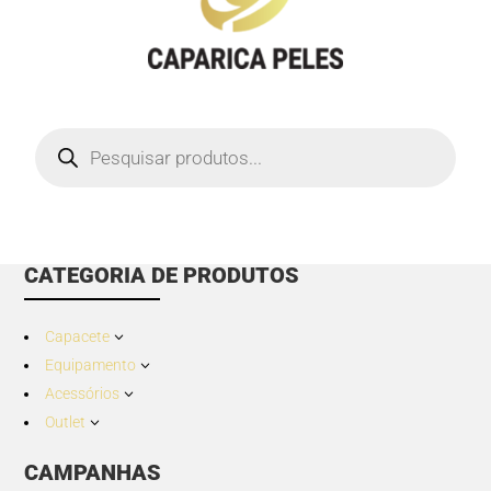
Products
search
CATEGORIA DE PRODUTOS
Capacete
3
Equipamento
3
Acessórios
3
Outlet
3
CAMPANHAS