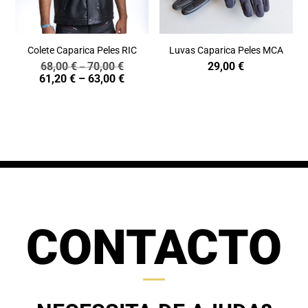
Colete Caparica Peles RIC
Luvas Caparica Peles MCA
68,00
€
70,00
€
29,00
€
Price
–
Price
61,20
€
–
63,00
€
range:
range:
68,00 €
61,20 €
through
through
70,00 €
63,00 €
CONTACTO