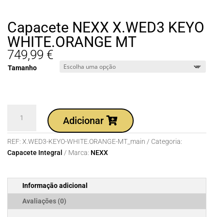
Capacete NEXX X.WED3 KEYO
WHITE.ORANGE MT
749,99
€
Tamanho
Quantidade
Adicionar
de
Capacete
REF:
X.WED3-KEYO-WHITE.ORANGE-MT_main
Categoria:
NEXX
Capacete Integral
Marca:
NEXX
X.WED3
KEYO
WHITE.ORANGE
Informação adicional
MT
Avaliações (0)