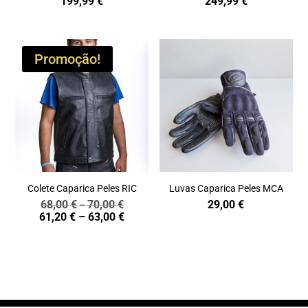
199,99
€
249,99
€
Promoção!
Colete Caparica Peles RIC
Luvas Caparica Peles MCA
68,00
€
70,00
€
29,00
€
Price
–
Price
61,20
€
–
63,00
€
range:
range:
68,00 €
61,20 €
through
through
70,00 €
63,00 €