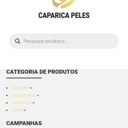
Products
search
CATEGORIA DE PRODUTOS
Capacete
3
Equipamento
3
Acessórios
3
Outlet
3
CAMPANHAS