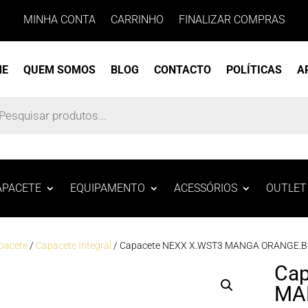
MINHA CONTA
CARRINHO
FINALIZAR COMPRAS
ME
QUEM SOMOS
BLOG
CONTACTO
POLÍTICAS
A
s
APACETE
EQUIPAMENTO
ACESSÓRIOS
OUTLET
pacete
/
Capacete Integral
/ Capacete NEXX X.WST3 MANGA ORANGE.
Cap
MA