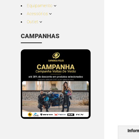
Equipamento
3
Acessórios
3
Outlet
3
CAMPANHAS
Infor