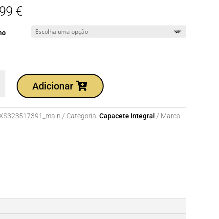
,99
€
ho
dade
Adicionar
te
XS323517391_main
Categoria:
Capacete Integral
Marca:
.BLUE