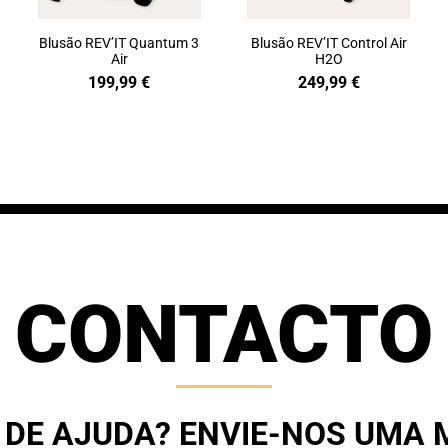
Blusão REV’IT Quantum 3
Blusão REV’IT Control Air
Air
H2O
199,99
€
249,99
€
CONTACTO
 DE AJUDA? ENVIE-NOS UMA