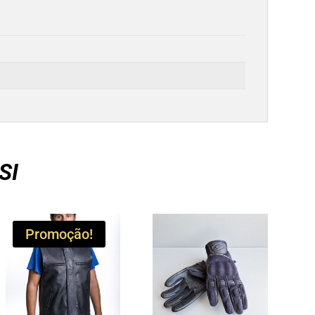
SI
Promoção!