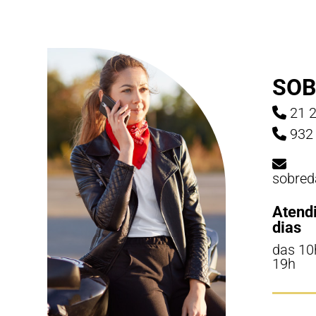
SOB
21 2
932 
sobred
Atend
dias
das 10
19h