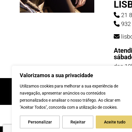
LIS
21 8
932 
lis
Atend
sábad
das 10
19h
Valorizamos a sua privacidade
INSCREVE-TE Á 
Utilizamos cookies para melhorar a sua experiência de
navegação, apresentar anúncios ou conteúdos
personalizados e analisar o nosso tráfego. Ao clicar em
"Aceitar Todos", concorda com a utilização de cookies.
Personalizar
Rejeitar
Aceite tudo