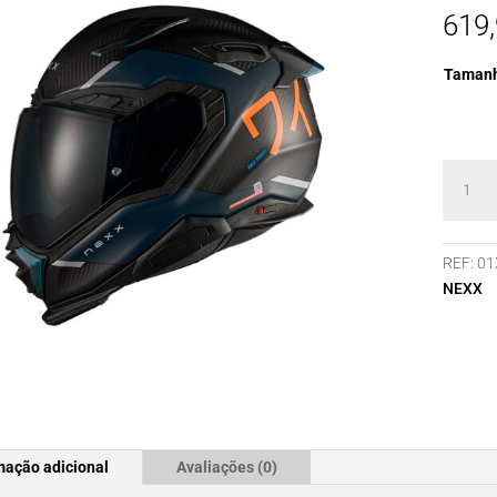
619
Taman
Quanti
de
Capace
NEXX
REF:
01
X.WST3
NEXX
MANGA
ORANGE
MT
mação adicional
Avaliações (0)