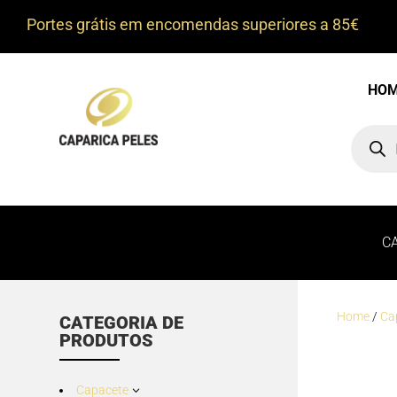
Portes grátis em encomendas superiores a 85€
HO
Product
search
C
Home
/
Ca
CATEGORIA DE
PRODUTOS
Capacete
3