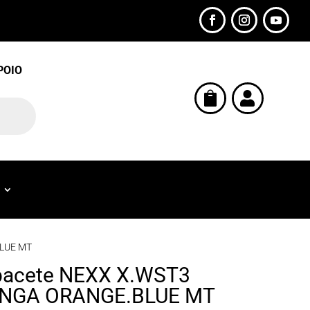
POIO


BLUE MT
acete NEXX X.WST3
NGA ORANGE.BLUE MT