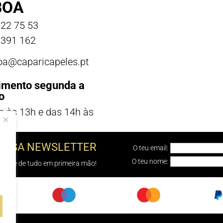
BOA
22 75 53
391 162
boa@caparicapeles.pt
imento segunda a
o
h às 13h e das 14h às
NOSSA NEWSLETTER
O teu email:
O teu nome:
e sabe de tudo em primeira mão!