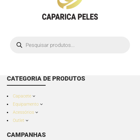
Products
search
CATEGORIA DE PRODUTOS
Capacete
3
Equipamento
3
Acessórios
3
Outlet
3
CAMPANHAS