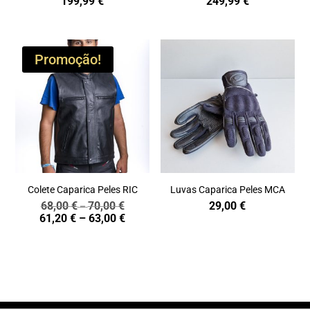
199,99
€
249,99
€
Promoção!
Colete Caparica Peles RIC
Luvas Caparica Peles MCA
68,00
€
70,00
€
29,00
€
Price
–
Price
61,20
€
–
63,00
€
range:
range:
68,00 €
61,20 €
through
through
70,00 €
63,00 €