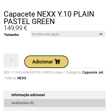
Capacete NEXX Y.10 PLAIN
PASTEL GREEN
149,99
€
Tamanho
Quantidade
Adicionar
de
Capacete
REF:
Y.10-PLAIN-PASTEL-GREEN_main
Categoria:
Capacete Jet
NEXX
Marca:
NEXX
Y.10
PLAIN
PASTEL
Informação adicional
GREEN
Avaliações (0)