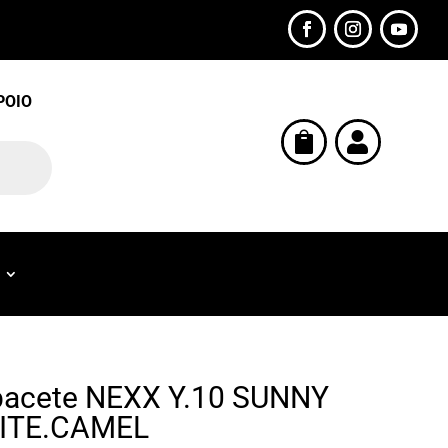
POIO


acete NEXX Y.10 SUNNY
ITE.CAMEL