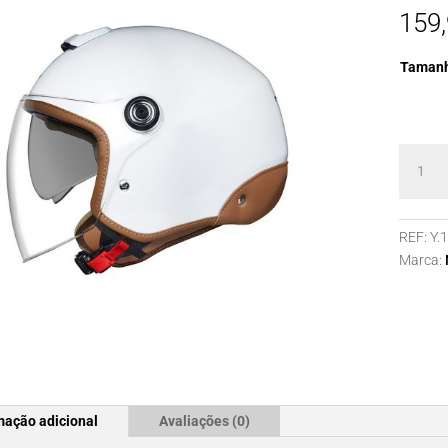
159
Taman
Quanti
de
Capace
NEXX
REF:
Y.
Y.10
Marca:
SUNNY
WHITE.
mação adicional
Avaliações (0)