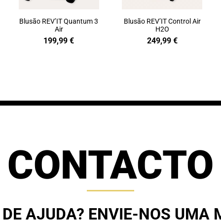
Blusão REV’IT Quantum 3
Blusão REV’IT Control Air
Air
H2O
199,99
€
249,99
€
CONTACTO
 DE AJUDA? ENVIE-NOS UMA