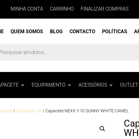
MINHA CONTA
CARRINHO
FINALIZAR COMPRAS
ME
QUEM SOMOS
BLOG
CONTACTO
POLÍTICAS
A
s
APACETE
EQUIPAMENTO
ACESSÓRIOS
OUTLET
pacete
/
Capacete Jet
/ Capacete NEXX Y.10 SUNNY WHITE.CAMEL
Cap
WH