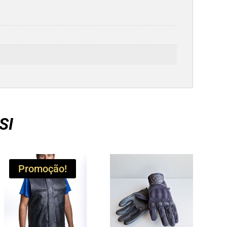
SI
Promoção!