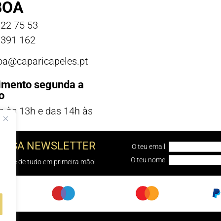
BOA
22 75 53
391 162
boa@caparicapeles.pt
imento segunda a
o
h às 13h e das 14h às
NOSSA NEWSLETTER
O teu email:
O teu nome:
e sabe de tudo em primeira mão!