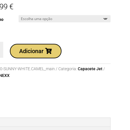
,99
€
ho
dade
Adicionar
te
10-SUNNY-WHITE.CAMEL_main
Categoria:
Capacete Jet
NEXX
CAMEL