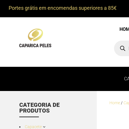
Portes grátis em encomendas superiores a 85€
HO
Product
search
C
Home
/
Ca
CATEGORIA DE
PRODUTOS
Capacete
3