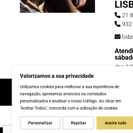
LIS
21 8
932 
lis
Atend
sábad
das 10
19h
Valorizamos a sua privacidade
INSCREVE-TE Á 
Utilizamos cookies para melhorar a sua experiência de
navegação, apresentar anúncios ou conteúdos
personalizados e analisar o nosso tráfego. Ao clicar em
"Aceitar Todos", concorda com a utilização de cookies.
Personalizar
Rejeitar
Aceite tudo