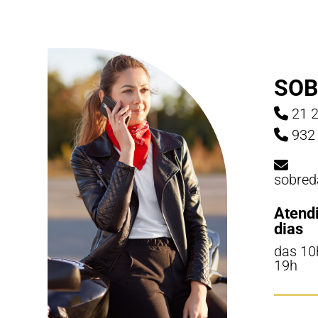
SOB
21 2
932 
sobred
Atend
dias
das 10
19h