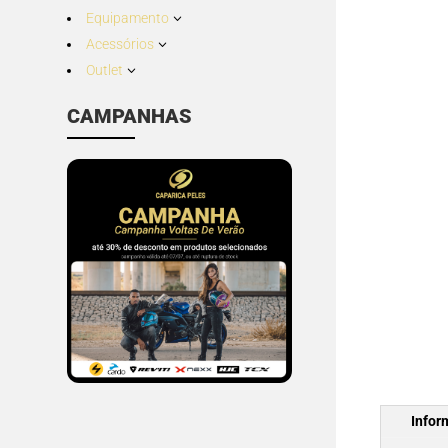
Equipamento
3
Acessórios
3
Outlet
3
CAMPANHAS
Infor