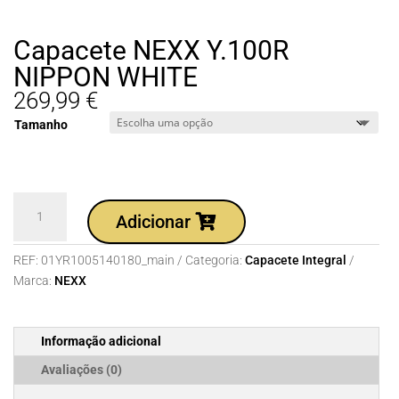
Capacete NEXX Y.100R
NIPPON WHITE
269,99
€
Tamanho
Quantidade
Adicionar
de
Capacete
REF:
01YR1005140180_main
Categoria:
Capacete Integral
NEXX
Marca:
NEXX
Y.100R
NIPPON
WHITE
Informação adicional
Avaliações (0)