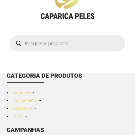
Products
search
CATEGORIA DE PRODUTOS
Capacete
3
Equipamento
3
Acessórios
3
Outlet
3
CAMPANHAS