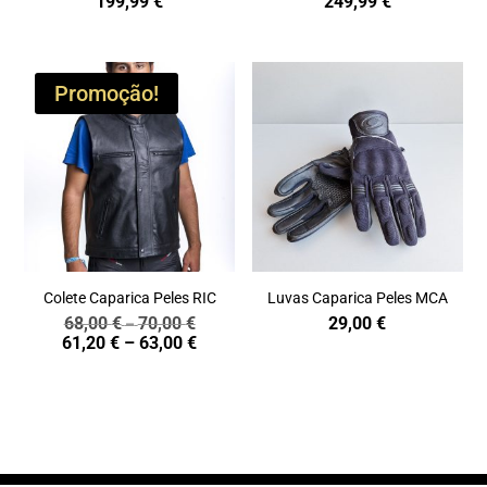
199,99
€
249,99
€
Promoção!
Colete Caparica Peles RIC
Luvas Caparica Peles MCA
68,00
€
70,00
€
29,00
€
Price
–
Price
61,20
€
–
63,00
€
range:
range:
68,00 €
61,20 €
through
through
70,00 €
63,00 €