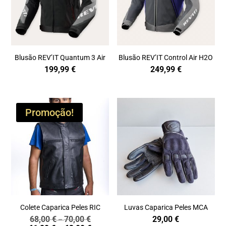
Blusão REV’IT Quantum 3 Air
Blusão REV’IT Control Air H2O
199,99
€
249,99
€
Promoção!
Colete Caparica Peles RIC
Luvas Caparica Peles MCA
68,00
€
70,00
€
29,00
€
Price
–