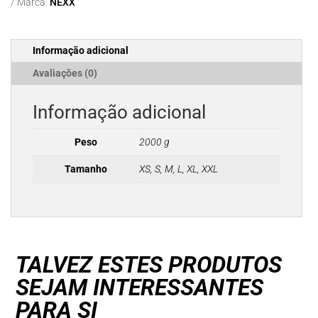
Marca:
NEXX
Y.TRAVL
PLAIN
WHITE
Informação adicional
Avaliações (0)
Informação adicional
Peso
2000 g
Tamanho
XS, S, M, L, XL, XXL
TALVEZ ESTES PRODUTOS
SEJAM INTERESSANTES
PARA SI