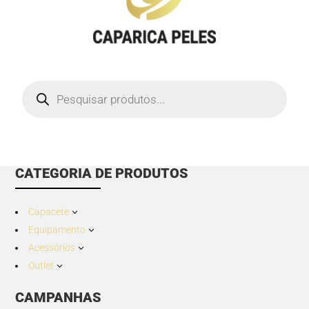
Products
search
CATEGORIA DE PRODUTOS
Capacete
3
Equipamento
3
Acessórios
3
Outlet
3
CAMPANHAS