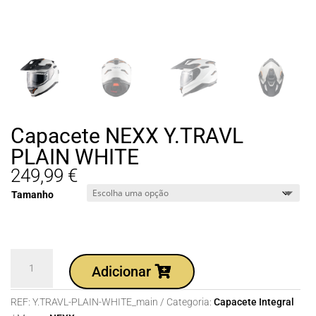
Capacete NEXX Y.TRAVL
PLAIN WHITE
249,99
€
Tamanho
Quantidade
Adicionar
de
Capacete
REF:
Y.TRAVL-PLAIN-WHITE_main
Categoria:
Capacete Integral
NEXX