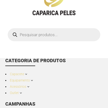
Products
search
CATEGORIA DE PRODUTOS
Capacete
3
Equipamento
3
Acessórios
3
Outlet
3
CAMPANHAS