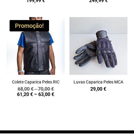
199,99
€
249,99
€
Promoção!
Colete Caparica Peles RIC
Luvas Caparica Peles MCA
68,00
€
70,00
€
29,00
€
Price
–
Price
61,20
€
–
63,00
€
range:
range:
68,00 €
61,20 €
through
through
70,00 €
63,00 €