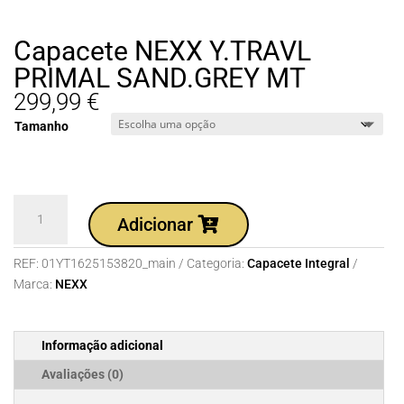
Capacete NEXX Y.TRAVL
PRIMAL SAND.GREY MT
299,99
€
Tamanho
Quantidade
Adicionar
de
Capacete
REF:
01YT1625153820_main
Categoria:
Capacete Integral
NEXX
Marca:
NEXX
Y.TRAVL
PRIMAL
SAND.GREY
Informação adicional
MT
Avaliações (0)