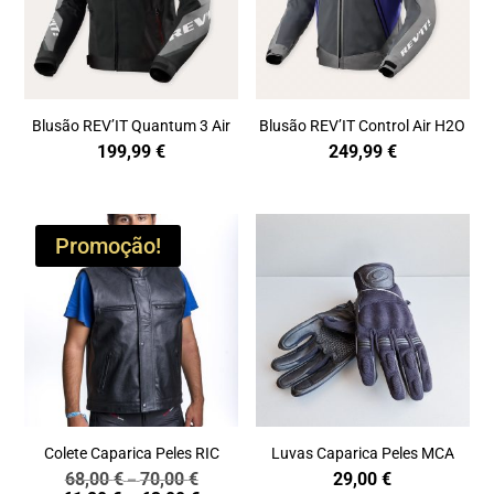
Blusão REV’IT Quantum 3 Air
Blusão REV’IT Control Air H2O
199,99
€
249,99
€
Promoção!
Colete Caparica Peles RIC
Luvas Caparica Peles MCA
68,00
€
70,00
€
29,00
€
Price
–