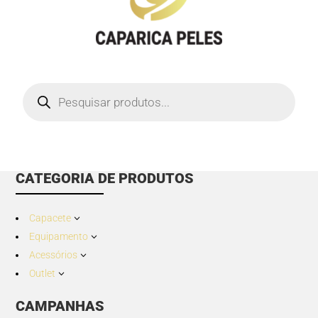
Products
search
CATEGORIA DE PRODUTOS
Capacete
3
Equipamento
3
Acessórios
3
Outlet
3
CAMPANHAS