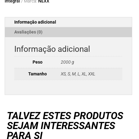
Integral
Marca:
NEXX
Y.TRAVL
QUEST
SAND.GREY
Informação adicional
MT
Avaliações (0)
Informação adicional
Peso
2000 g
Tamanho
XS, S, M, L, XL, XXL
TALVEZ ESTES PRODUTOS
SEJAM INTERESSANTES
PARA SI