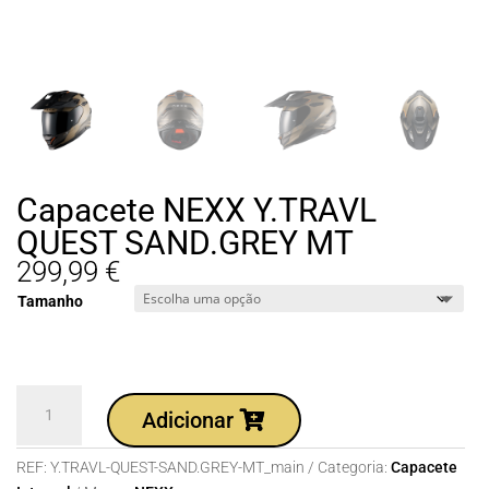
Capacete NEXX Y.TRAVL
QUEST SAND.GREY MT
299,99
€
Tamanho
Quantidade
Adicionar
de
Capacete
REF:
Y.TRAVL-QUEST-SAND.GREY-MT_main
Categoria:
Capacete
NEXX