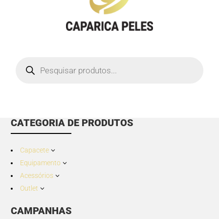
Products
search
CATEGORIA DE PRODUTOS
Capacete
3
Equipamento
3
Acessórios
3
Outlet
3
CAMPANHAS