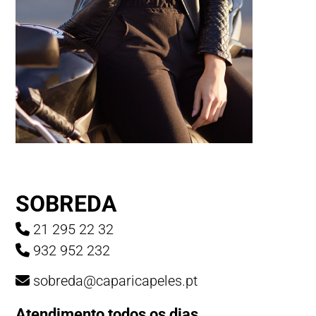
SOBREDA
21 295 22 32
932 952 232
sobreda@caparicapeles.pt
Atendimento todos os dias