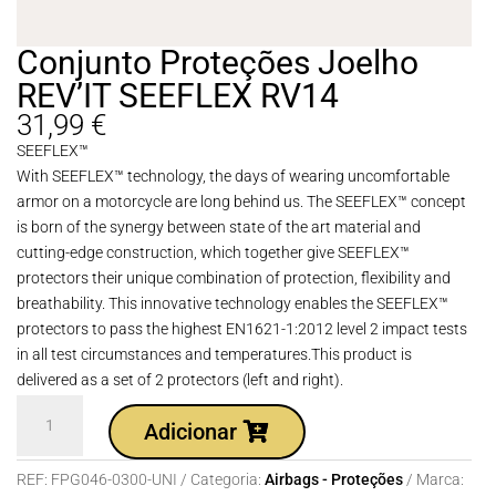
Conjunto Proteções Joelho
REV’IT SEEFLEX RV14
31,99
€
SEEFLEX™
With SEEFLEX™ technology, the days of wearing uncomfortable
armor on a motorcycle are long behind us. The SEEFLEX™ concept
is born of the synergy between state of the art material and
cutting-edge construction, which together give SEEFLEX™
protectors their unique combination of protection, flexibility and
breathability. This innovative technology enables the SEEFLEX™
protectors to pass the highest EN1621-1:2012 level 2 impact tests
in all test circumstances and temperatures.This product is
delivered as a set of 2 protectors (left and right).
Quantidade
Adicionar
de
Conjunto
REF:
FPG046-0300-UNI
Categoria:
Airbags - Proteções
Marca:
Proteções