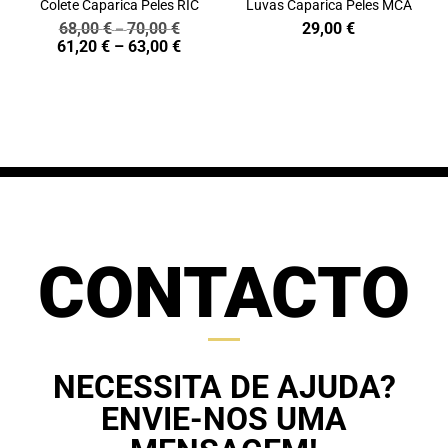
Colete Caparica Peles RIC
Luvas Caparica Peles MCA
68,00
€
70,00
€
29,00
€
Price
–
Price
61,20
€
–
63,00
€
range:
range:
68,00 €
61,20 €
through
through
70,00 €
63,00 €
CONTACTO
NECESSITA DE AJUDA?
ENVIE-NOS UMA