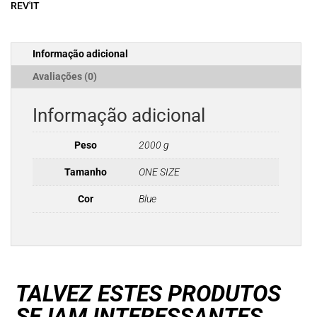
REV'IT
Joelho
REV'IT
SEEFLEX
Informação adicional
RV14
Avaliações (0)
Informação adicional
Peso
2000 g
Tamanho
ONE SIZE
Cor
Blue
TALVEZ ESTES PRODUTOS
SEJAM INTERESSANTES