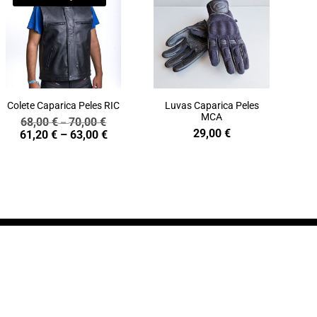
Colete Caparica Peles RIC
Luvas Caparica Peles
MCA
68,00
€
70,00
€
Price
–
29,00
€
Price
61,20
€
–
63,00
€
range:
range:
68,00 €
61,20 €
through
through
70,00 €
63,00 €