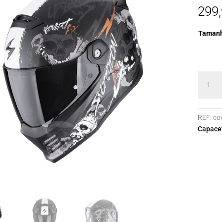
299
Taman
Quanti
de
COVER
FX
REF:
co
SKULL
Capacet
Matt
Black-
Grey-
Gold