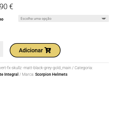
,90
€
ho
dade
Adicionar
T
vert-fx-skullz -matt-black-grey-gold_main
Categoria:
Z
e Integral
Marca:
Scorpion Helmets