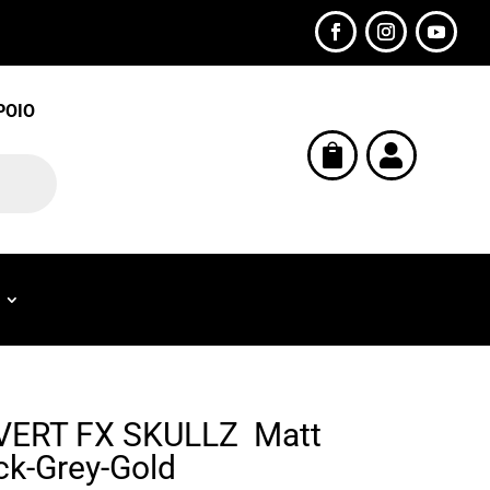
POIO


ERT FX SKULLZ Matt
ck-Grey-Gold