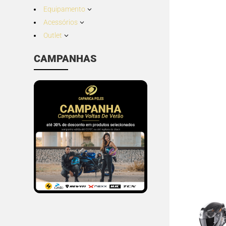
Equipamento
3
Acessórios
3
Outlet
3
CAMPANHAS