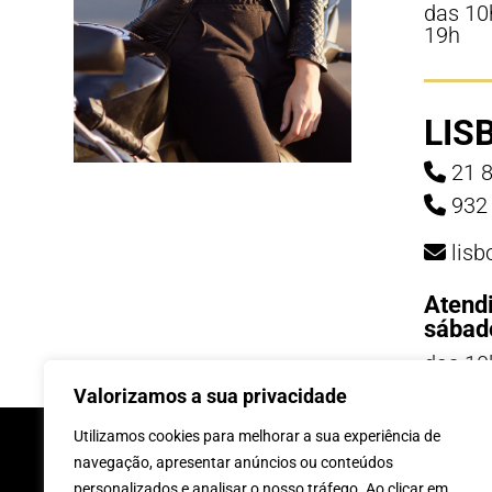
das 10
19h
LIS
21 8
932 
lis
Atend
sábad
das 10
19h
Valorizamos a sua privacidade
INSCREVE-TE Á 
Utilizamos cookies para melhorar a sua experiência de
navegação, apresentar anúncios ou conteúdos
personalizados e analisar o nosso tráfego. Ao clicar em