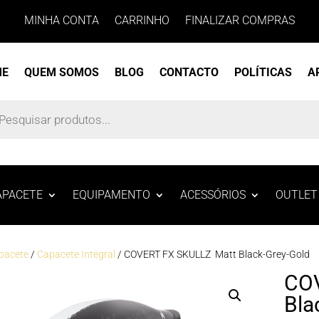
MINHA CONTA
CARRINHO
FINALIZAR COMPRAS
ME
QUEM SOMOS
BLOG
CONTACTO
POLÍTICAS
A
s
APACETE
EQUIPAMENTO
ACESSÓRIOS
OUTLET
pacete
/
Capacete Integral
/ COVERT FX SKULLZ Matt Black-Grey-Gold
COV
Bla