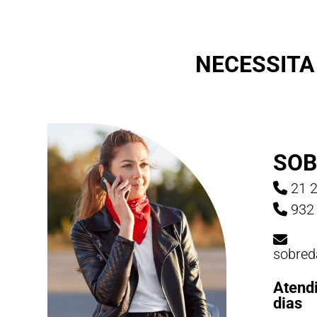
NECESSITA
SOB
21 2
932 
sobred
Atend
dias