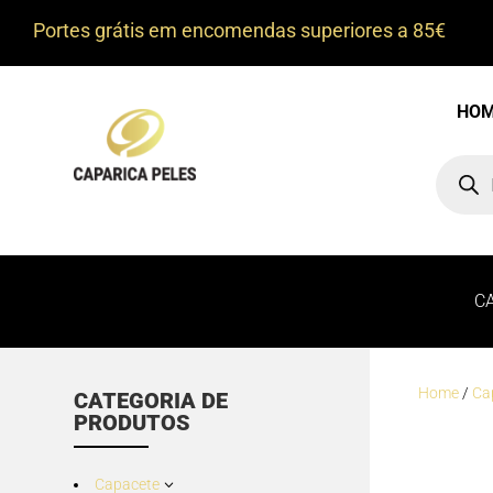
Portes grátis em encomendas superiores a 85€
HO
Product
search
C
Home
/
Ca
CATEGORIA DE
PRODUTOS
Capacete
3