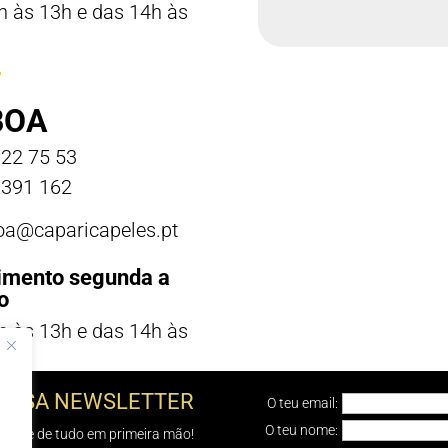
h às 13h e das 14h às
BOA
22 75 53
391 162
boa@caparicapeles.pt
imento segunda a
o
h às 13h e das 14h às
NOSSA NEWSLETTER
O teu email:
O teu nome:
e sabe de tudo em primeira mão!