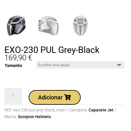
EXO-230 PUL Grey-Black
169,90
€
Tamanho
Quantidade
Adicionar
de
EXO-
REF:
exo-230-pul-grey-black_main
Categoria:
Capacete Jet
230
Marca:
Scorpion Helmets
PUL
Grey-