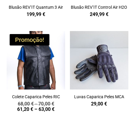
Blusão REV’IT Quantum 3 Air
Blusão REV’IT Control Air H2O
199,99
€
249,99
€
Promoção!
Colete Caparica Peles RIC
Luvas Caparica Peles MCA
68,00
€
70,00
€
29,00
€
Price
–
Price
61,20
€
–
63,00
€
range:
range:
68,00 €
61,20 €
through
through
70,00 €
63,00 €