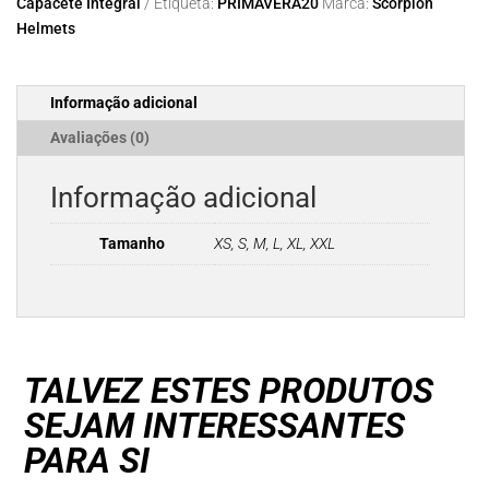
Capacete Integral
Etiqueta:
PRIMAVERA20
Marca:
Scorpion
KRIPTA
Helmets
Black-
Green-
White
Informação adicional
Avaliações (0)
Informação adicional
Tamanho
XS, S, M, L, XL, XXL
TALVEZ ESTES PRODUTOS
SEJAM INTERESSANTES
PARA SI