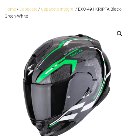
Home
/
Capacete
/
Capacete Integral
/ EXO-491 KRIPTA Black-
Green-White