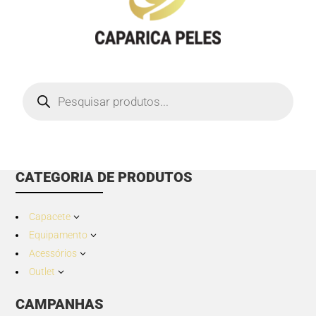
Products
search
CATEGORIA DE PRODUTOS
Capacete
3
Equipamento
3
Acessórios
3
Outlet
3
CAMPANHAS