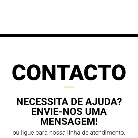
range:
68,00 €
61,20 €
through
through
70,00 €
63,00 €
CONTACTO
NECESSITA DE AJUDA?
ENVIE-NOS UMA
MENSAGEM!
ou ligue para nossa linha de atendimento.