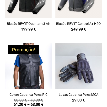
Blusão REV’IT Quantum 3 Air
Blusão REV’IT Control Air H2O
199,99
€
249,99
€
Promoção!
Colete Caparica Peles RIC
Luvas Caparica Peles MCA
68,00
€
70,00
€
29,00
€
Price
–
Price
61,20
€
–
63,00
€
range: