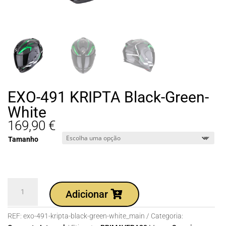
EXO-491 KRIPTA Black-Green-
White
169,90
€
Tamanho
Quantidade
Adicionar
de
EXO-
REF:
exo-491-kripta-black-green-white_main
Categoria:
491