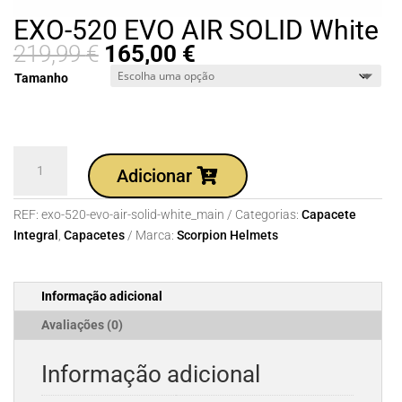
EXO-520 EVO AIR SOLID White
219,99
€
165,00
€
Tamanho
Quantidade
Adicionar
de
EXO-
REF:
exo-520-evo-air-solid-white_main
Categorias:
Capacete
520
Integral
,
Capacetes
Marca:
Scorpion Helmets
EVO
AIR
SOLID
Informação adicional
White
Avaliações (0)
Informação adicional