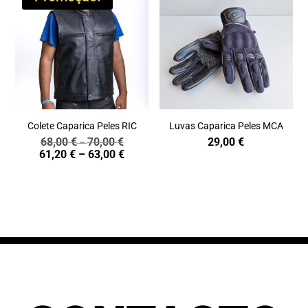
Colete Caparica Peles RIC
Luvas Caparica Peles MCA
68,00
€
70,00
€
29,00
€
Price
–
Price
61,20
€
–
63,00
€
range:
range:
68,00 €
61,20 €
through
through
70,00 €
63,00 €