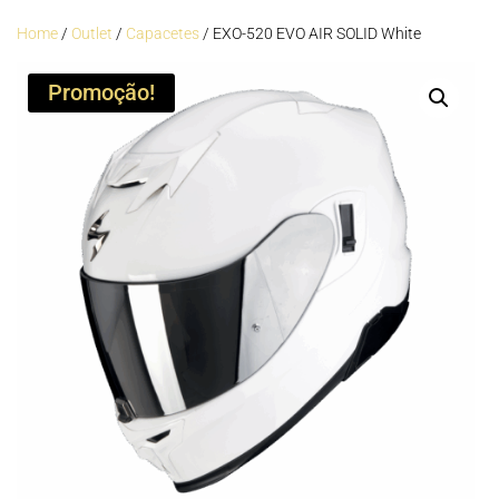
Home
/
Outlet
/
Capacetes
/ EXO-520 EVO AIR SOLID White
Promoção!