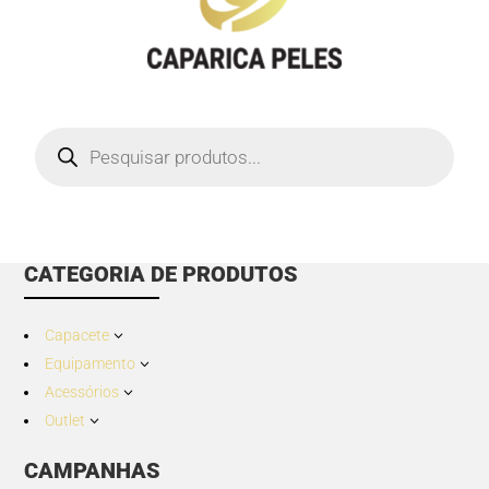
Products
search
CATEGORIA DE PRODUTOS
Capacete
3
Equipamento
3
Acessórios
3
Outlet
3
CAMPANHAS