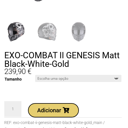
EXO-COMBAT II GENESIS Matt
Black-White-Gold
239,90
€
Tamanho
Quantidade
Adicionar
de
EXO-
REF:
exo-combat-ii-genesis-matt-black-white-gold_main
COMBAT