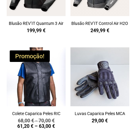
Blusão REV’IT Quantum 3 Air
Blusão REV’IT Control Air H2O
199,99
€
249,99
€
Promoção!
Colete Caparica Peles RIC
Luvas Caparica Peles MCA
68,00
€
70,00
€
29,00
€
Price
–
Price
61,20
€
–
63,00
€
range:
range:
68,00 €