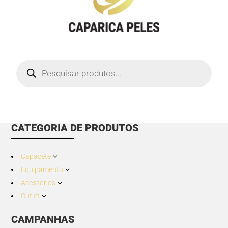
Products
search
CATEGORIA DE PRODUTOS
Capacete
3
Equipamento
3
Acessórios
3
Outlet
3
CAMPANHAS