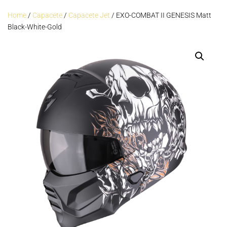
Home
/
Capacete
/
Capacete Jet
/ EXO-COMBAT II GENESIS Matt
Black-White-Gold