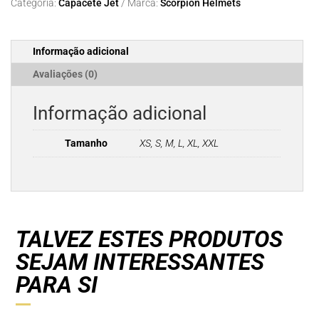
Categoria:
Capacete Jet
Marca:
Scorpion Helmets
II
GENESIS
Matt
Informação adicional
Black-
White-
Avaliações (0)
Gold
Informação adicional
Tamanho
XS, S, M, L, XL, XXL
TALVEZ ESTES PRODUTOS
SEJAM INTERESSANTES
PARA SI