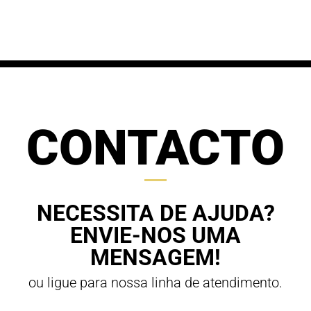
61,20 €
through
through
70,00 €
63,00 €
CONTACTO
NECESSITA DE AJUDA?
ENVIE-NOS UMA
MENSAGEM!
ou ligue para nossa linha de atendimento.