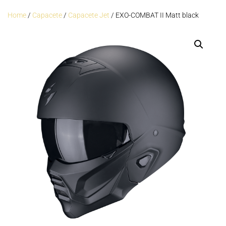
Home
/
Capacete
/
Capacete Jet
/ EXO-COMBAT II Matt black