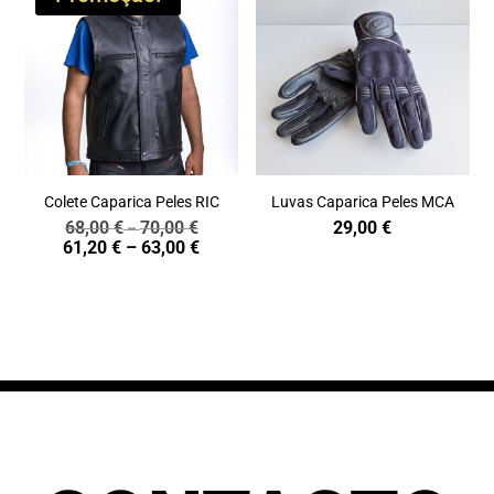
Colete Caparica Peles RIC
Luvas Caparica Peles MCA
68,00
€
70,00
€
29,00
€
Price
–
Price
61,20
€
–
63,00
€
range:
range:
68,00 €
61,20 €
through
through
70,00 €
63,00 €