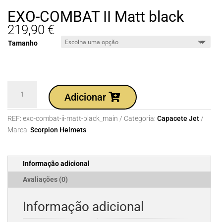
EXO-COMBAT II Matt black
219,90
€
Tamanho
Quantidade
Adicionar
de
EXO-
REF:
exo-combat-ii-matt-black_main
Categoria:
Capacete Jet
COMBAT
Marca:
Scorpion Helmets
II
Matt
black
Informação adicional
Avaliações (0)
Informação adicional