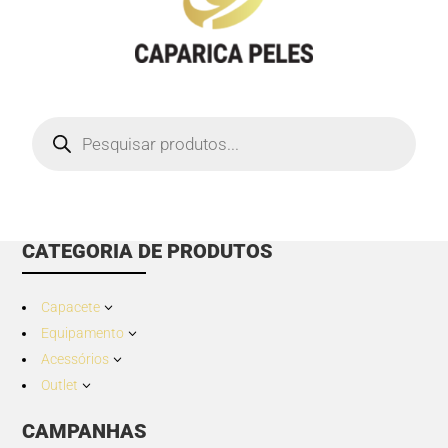
Products
search
CATEGORIA DE PRODUTOS
Capacete
3
Equipamento
3
Acessórios
3
Outlet
3
CAMPANHAS