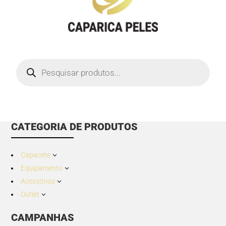
Products
search
CATEGORIA DE PRODUTOS
Capacete
3
Equipamento
3
Acessórios
3
Outlet
3
CAMPANHAS