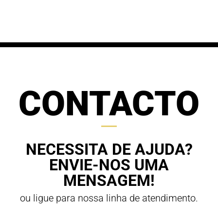
61,20 €
through
through
70,00 €
63,00 €
CONTACTO
NECESSITA DE AJUDA?
ENVIE-NOS UMA
MENSAGEM!
ou ligue para nossa linha de atendimento.