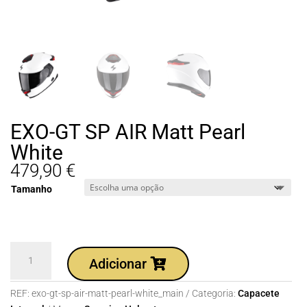
EXO-GT SP AIR Matt Pearl
White
479,90
€
Tamanho
Quantidade
Adicionar
de
EXO-
REF:
exo-gt-sp-air-matt-pearl-white_main
Categoria:
Capacete
GT