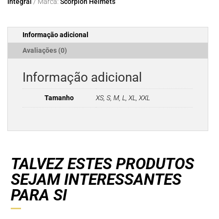
Integral
Marca:
Scorpion Helmets
SP
AIR
Matt
Informação adicional
Pearl
White
Avaliações (0)
Informação adicional
Tamanho
XS, S, M, L, XL, XXL
TALVEZ ESTES PRODUTOS
SEJAM INTERESSANTES
PARA SI