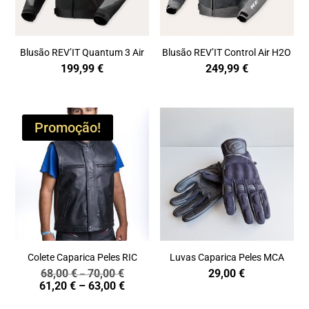
Blusão REV’IT Quantum 3 Air
Blusão REV’IT Control Air H2O
199,99
€
249,99
€
Promoção!
Colete Caparica Peles RIC
Luvas Caparica Peles MCA
68,00
€
70,00
€
29,00
€
Price
–
Price
61,20
€
–
63,00
€
range:
range:
68,00 €