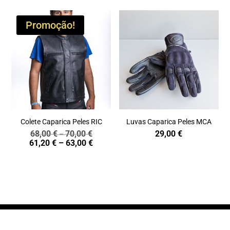
Promoção!
Colete Caparica Peles RIC
Luvas Caparica Peles MCA
68,00
€
70,00
€
29,00
€
Price
–
Price
61,20
€
–
63,00
€
range:
range:
68,00 €
61,20 €
through
through
70,00 €
63,00 €