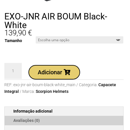
EXO-JNR AIR BOUM Black-
White
139,90
€
Tamanho
Quantidade
Adicionar
de
EXO-
REF:
exo-jnr-air-boum-black-white_main
Categoria:
Capacete
JNR
Integral
Marca:
Scorpion Helmets
AIR
BOUM
Black-
Informação adicional
White
Avaliações (0)