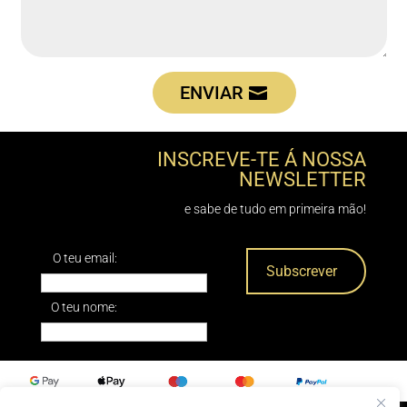
ENVIAR
INSCREVE-TE Á NOSSA
NEWSLETTER
e sabe de tudo em primeira mão!
O teu email:
O teu nome: