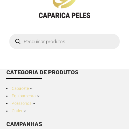
Products
search
CATEGORIA DE PRODUTOS
Capacete
3
Equipamento
3
Acessórios
3
Outlet
3
CAMPANHAS