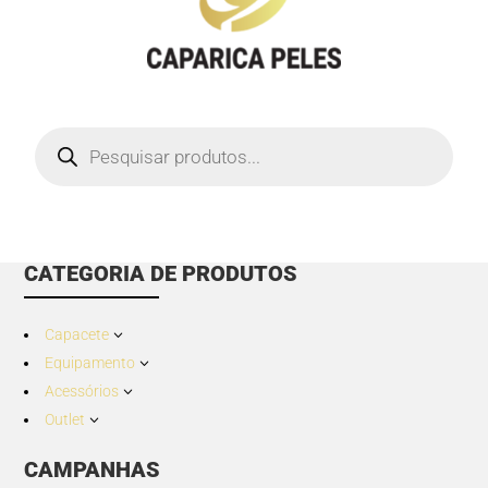
Products
search
CATEGORIA DE PRODUTOS
Capacete
3
Equipamento
3
Acessórios
3
Outlet
3
CAMPANHAS