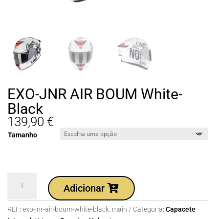
EXO-JNR AIR BOUM White-
Black
139,90
€
Tamanho
Quantidade
Adicionar
de
EXO-
REF:
exo-jnr-air-boum-white-black_main
Categoria:
Capacete
JNR