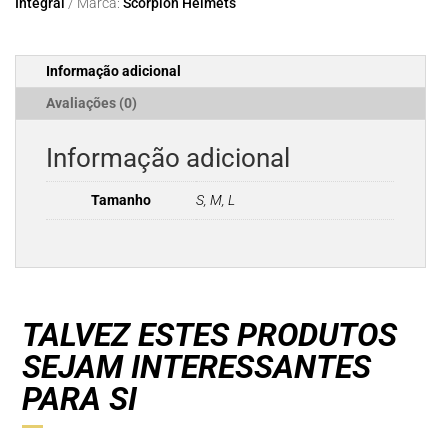
Integral
Marca:
Scorpion Helmets
AIR
BOUM
White-
Informação adicional
Black
Avaliações (0)
Informação adicional
Tamanho
S, M, L
TALVEZ ESTES PRODUTOS
SEJAM INTERESSANTES
PARA SI