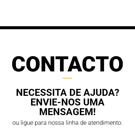
61,20 €
through
through
70,00 €
63,00 €
CONTACTO
NECESSITA DE AJUDA?
ENVIE-NOS UMA
MENSAGEM!
ou ligue para nossa linha de atendimento.