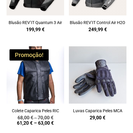
Blusão REV’IT Quantum 3 Air
Blusão REV’IT Control Air H2O
199,99
€
249,99
€
Promoção!
Colete Caparica Peles RIC
Luvas Caparica Peles MCA
68,00
€
70,00
€
29,00
€
Price
–
Price
61,20
€
–
63,00
€
range:
range:
68,00 €