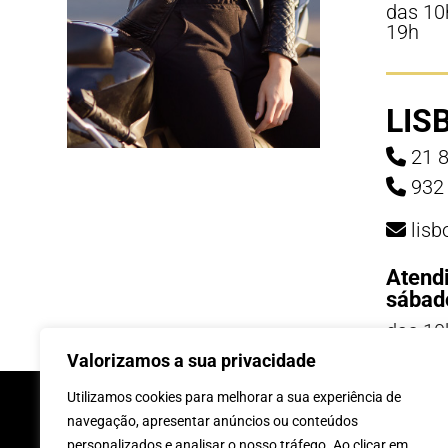
das 10
19h
LIS
21 8
932 
lis
Atend
sábad
das 10
19h
Valorizamos a sua privacidade
INSCREVE-TE Á 
Utilizamos cookies para melhorar a sua experiência de
navegação, apresentar anúncios ou conteúdos
personalizados e analisar o nosso tráfego. Ao clicar em