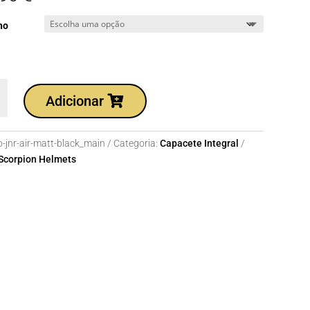
ho
dade
Adicionar
o-jnr-air-matt-black_main
Categoria:
Capacete Integral
Scorpion Helmets