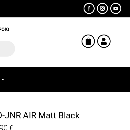
POIO


-JNR AIR Matt Black
,90
€