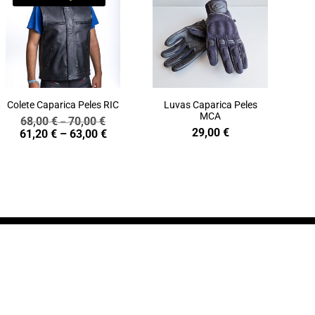
Colete Caparica Peles RIC
Luvas Caparica Peles
MCA
68,00
€
70,00
€
Price
–
29,00
€
Price
61,20
€
–
63,00
€
range:
range:
68,00 €
61,20 €
through
through
70,00 €
63,00 €