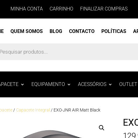
MINHA CONTA
CARRINHO
FINALIZAR COMPRAS
ME
QUEM SOMOS
BLOG
CONTACTO
POLÍTICAS
A
s
APACETE
EQUIPAMENTO
ACESSÓRIOS
OUTLET
pacete
/
Capacete Integral
/ EXO-JNR AIR Matt Black
EXO
129