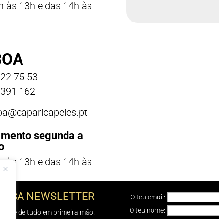
h às 13h e das 14h às
BOA
22 75 53
391 162
boa@caparicapeles.pt
imento segunda a
o
h às 13h e das 14h às
NOSSA NEWSLETTER
O teu email:
O teu nome:
e sabe de tudo em primeira mão!