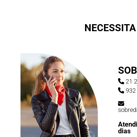
NECESSITA
SOB
21 2
932 
sobred
Atend
dias