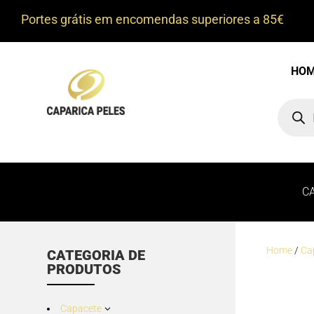
Portes grátis em encomendas superiores a 85€
HO
Product
search
C
Home
/
Ca
CATEGORIA DE
PRODUTOS
Capacete
3