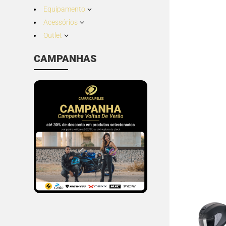
Equipamento
3
Acessórios
3
Outlet
3
CAMPANHAS