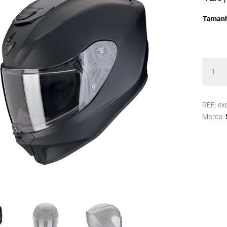
Taman
Quanti
de
EXO-
JNR
REF:
ex
AIR
Marca:
Matt
Black