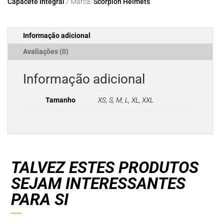
Capacete Integral
Marca:
Scorpion Helmets
EVO
CARBON
AIR
Informação adicional
Matt
Black
Avaliações (0)
Informação adicional
Tamanho
XS, S, M, L, XL, XXL
TALVEZ ESTES PRODUTOS
SEJAM INTERESSANTES
PARA SI