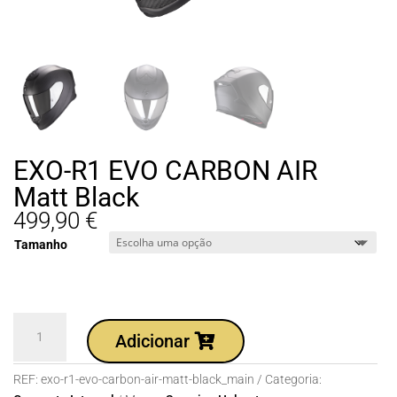
EXO-R1 EVO CARBON AIR
Matt Black
499,90
€
Tamanho
Quantidade
Adicionar
de
EXO-
REF:
exo-r1-evo-carbon-air-matt-black_main
Categoria:
R1