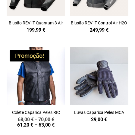
Blusão REV’IT Quantum 3 Air
Blusão REV’IT Control Air H2O
199,99
€
249,99
€
Promoção!
Colete Caparica Peles RIC
Luvas Caparica Peles MCA
68,00
€
70,00
€
29,00
€
Price
–
Price
61,20
€
–
63,00
€
range:
range:
68,00 €