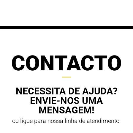
61,20 €
through
through
70,00 €
63,00 €
CONTACTO
NECESSITA DE AJUDA?
ENVIE-NOS UMA
MENSAGEM!
ou ligue para nossa linha de atendimento.