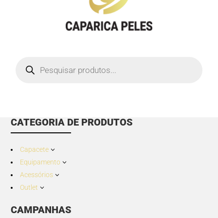
Products
search
CATEGORIA DE PRODUTOS
Capacete
3
Equipamento
3
Acessórios
3
Outlet
3
CAMPANHAS