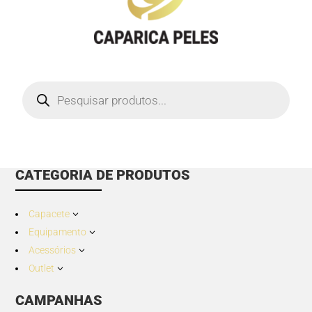
Products
search
CATEGORIA DE PRODUTOS
Capacete
3
Equipamento
3
Acessórios
3
Outlet
3
CAMPANHAS