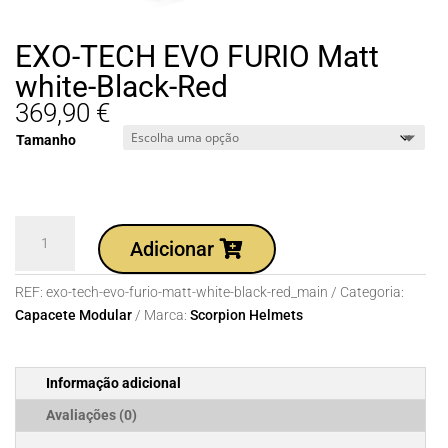
EXO-TECH EVO FURIO Matt
white-Black-Red
369,90
€
Tamanho
Quantidade
Adicionar
de
EXO-
REF:
exo-tech-evo-furio-matt-white-black-red_main
Categoria:
TECH
Capacete Modular
Marca:
Scorpion Helmets
EVO
FURIO
Matt
Informação adicional
white-
Black-
Avaliações (0)
Red