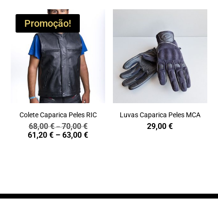
Promoção!
Colete Caparica Peles RIC
Luvas Caparica Peles MCA
68,00
€
70,00
€
29,00
€
Price
–
Price
61,20
€
–
63,00
€
range:
range:
68,00 €
61,20 €
through
through
70,00 €
63,00 €