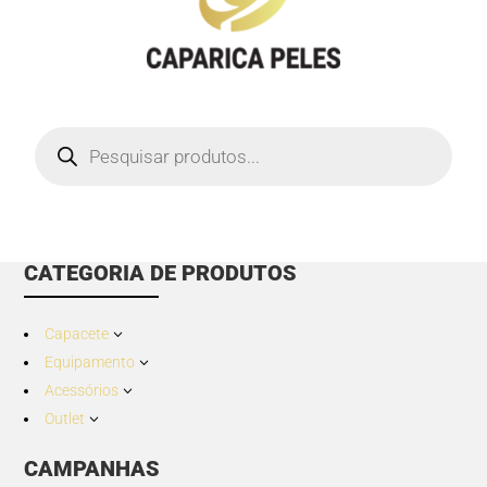
Products
search
CATEGORIA DE PRODUTOS
Capacete
3
Equipamento
3
Acessórios
3
Outlet
3
CAMPANHAS