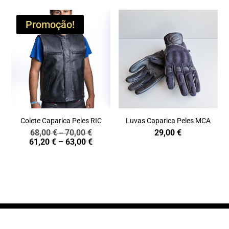
Promoção!
Colete Caparica Peles RIC
Luvas Caparica Peles MCA
68,00
€
70,00
€
29,00
€
Price
–
Price
61,20
€
–
63,00
€
range:
range:
68,00 €
61,20 €
through
through
70,00 €
63,00 €