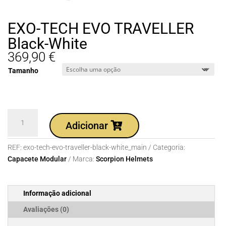
EXO-TECH EVO TRAVELLER
Black-White
369,90
€
Tamanho
Quantidade
Adicionar
de
EXO-
REF:
exo-tech-evo-traveller-black-white_main
Categoria:
TECH
Capacete Modular
Marca:
Scorpion Helmets
EVO
TRAVELLER
Black-
Informação adicional
White
Avaliações (0)