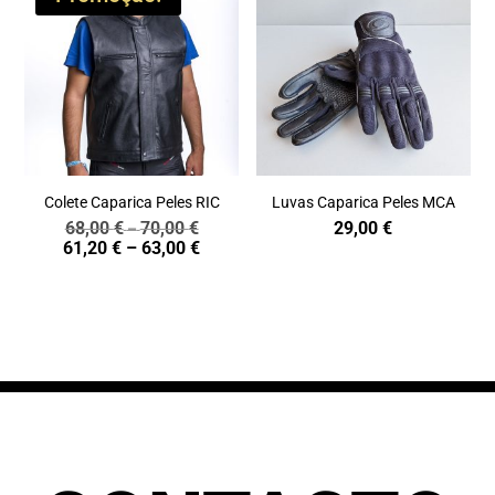
Colete Caparica Peles RIC
Luvas Caparica Peles MCA
68,00
€
70,00
€
29,00
€
Price
–
Price
61,20
€
–
63,00
€
range:
range:
68,00 €
61,20 €
through
through
70,00 €
63,00 €