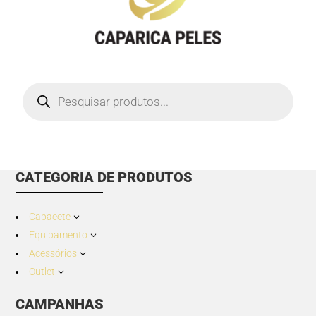
Products
search
CATEGORIA DE PRODUTOS
Capacete
3
Equipamento
3
Acessórios
3
Outlet
3
CAMPANHAS