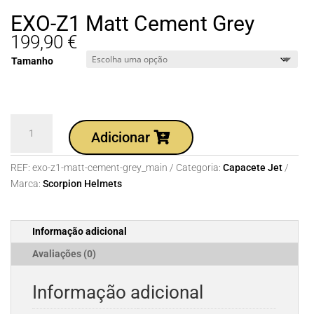
EXO-Z1 Matt Cement Grey
199,90
€
Tamanho
Quantidade
Adicionar
de
EXO-
REF:
exo-z1-matt-cement-grey_main
Categoria:
Capacete Jet
Z1
Marca:
Scorpion Helmets
Matt
Cement
Grey
Informação adicional
Avaliações (0)
Informação adicional