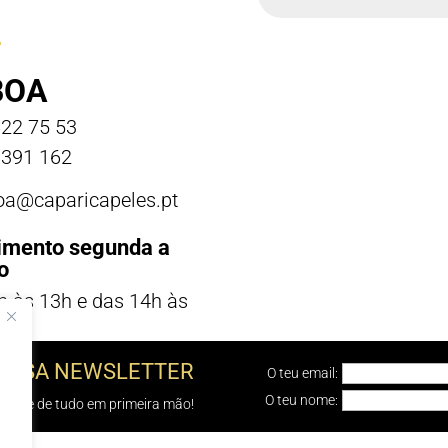
BOA
22 75 53
391 162
boa@caparicapeles.pt
imento segunda a
o
h às 13h e das 14h às
NOSSA NEWSLETTER
O teu email:
O teu nome:
e sabe de tudo em primeira mão!