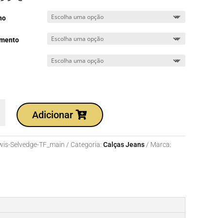
ho
mento
dade
Adicionar
wis-Selvedge-TF_main
Categoria:
Calças Jeans
Marca:
e