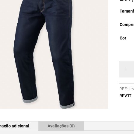
Taman
Compri
Cor
Quanti
de
Jeans
REV'IT
REF:
Le
Lewis
REV'IT
Selvedg
TF
mação adicional
Avaliações (0)