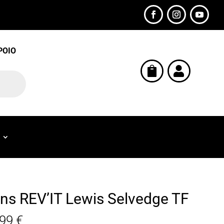
POIO


ns REV’IT Lewis Selvedge TF
,99
€