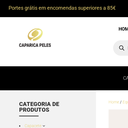
Portes grátis em encomendas superiores a 85€
HO
Product
search
C
Home
/
Eq
CATEGORIA DE
PRODUTOS
Capacete
3