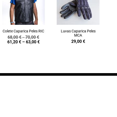
Colete Caparica Peles RIC
Luvas Caparica Peles
MCA
68,00
€
70,00
€
Price
–
29,00
€
Price
61,20
€
–
63,00
€
range:
range:
68,00 €
61,20 €
through
through
70,00 €
63,00 €