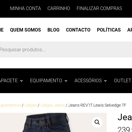
MINHA CONTA
CARRINHO
FINALIZAR COMPRAS
ME
QUEM SOMOS
BLOG
CONTACTO
POLÍTICAS
A
s
APACETE
EQUIPAMENTO
ACESSÓRIOS
OUTLET
uipamentos
/
Calças
/
Calças Jeans
/ Jeans REV’IT Lewis Selvedge TF
Jea
239