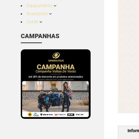
Equipamento
3
Acessórios
3
Outlet
3
CAMPANHAS
Infor