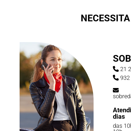
NECESSITA
SOB
21 2
932 
sobred
Atend
dias
das 10