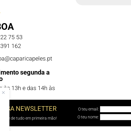
BOA
22 75 53
391 162
boa@caparicapeles.pt
imento segunda a
o
h às 13h e das 14h às
NOSSA NEWSLETTER
O teu email:
O teu nome:
e sabe de tudo em primeira mão!