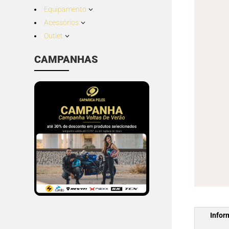
Equipamento
3
Acessórios
3
Outlet
3
CAMPANHAS
Infor