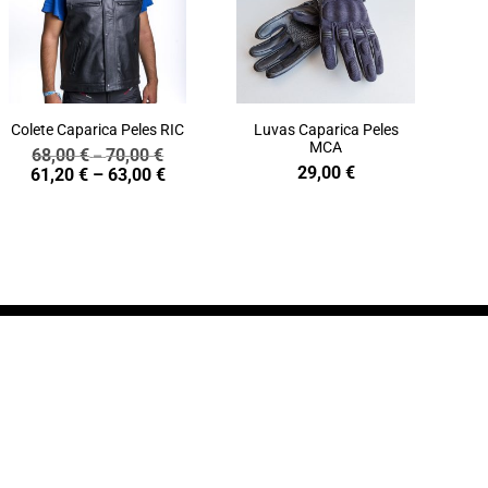
Colete Caparica Peles RIC
Luvas Caparica Peles
MCA
68,00
€
70,00
€
Price
–
29,00
€
Price
61,20
€
–
63,00
€
range:
range:
68,00 €
61,20 €
through
through
70,00 €
63,00 €