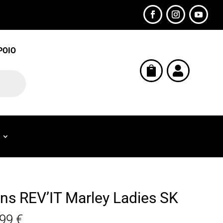
POIO


ns REV’IT Marley Ladies SK
,99
€