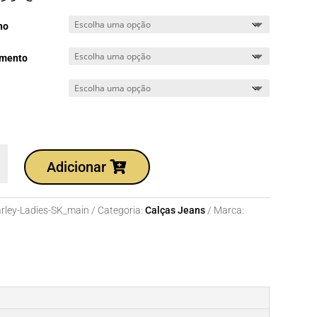
ho
mento
dade
Adicionar
rley-Ladies-SK_main
Categoria:
Calças Jeans
Marca: