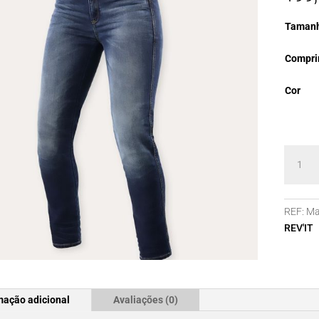
Taman
Compri
Cor
Quanti
de
Jeans
REV'IT
REF:
Ma
Marley
REV'IT
Ladies
SK
mação adicional
Avaliações (0)