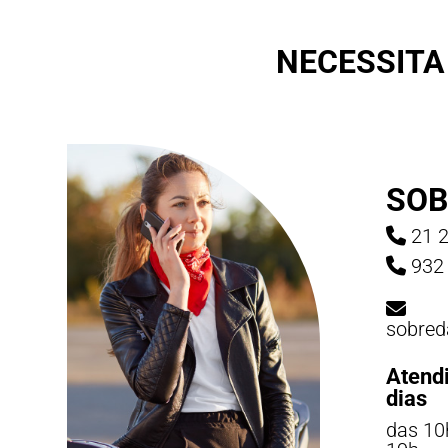
NECESSITA
SOB
21 2
932 
sobred
Atend
dias
das 10