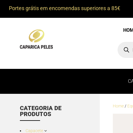
Portes grátis em encomendas superiores a 85€
HO
Product
search
C
Home
/
Eq
CATEGORIA DE
PRODUTOS
Capacete
3