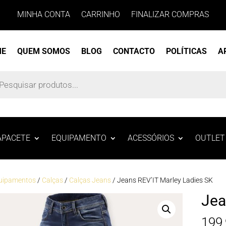
MINHA CONTA
CARRINHO
FINALIZAR COMPRAS
ME
QUEM SOMOS
BLOG
CONTACTO
POLÍTICAS
A
s
APACETE
EQUIPAMENTO
ACESSÓRIOS
OUTLET
uipamentos
/
Calças
/
Calças Jeans
/ Jeans REV’IT Marley Ladies SK
Jea
199