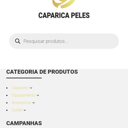
Products
search
CATEGORIA DE PRODUTOS
Capacete
3
Equipamento
3
Acessórios
3
Outlet
3
CAMPANHAS