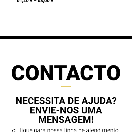
Price
61,20
€
–
63,00
€
range:
range:
68,00 €
61,20 €
through
through
70,00 €
63,00 €
CONTACTO
NECESSITA DE AJUDA?
ENVIE-NOS UMA
MENSAGEM!
ou ligue para nossa linha de atendimento.