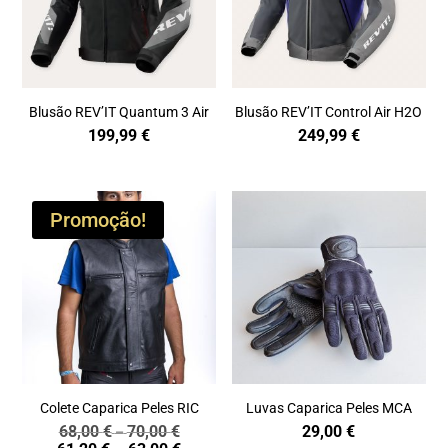
Blusão REV’IT Quantum 3 Air
Blusão REV’IT Control Air H2O
199,99
€
249,99
€
Promoção!
Colete Caparica Peles RIC
Luvas Caparica Peles MCA
68,00
€
70,00
€
29,00
€
Price
–