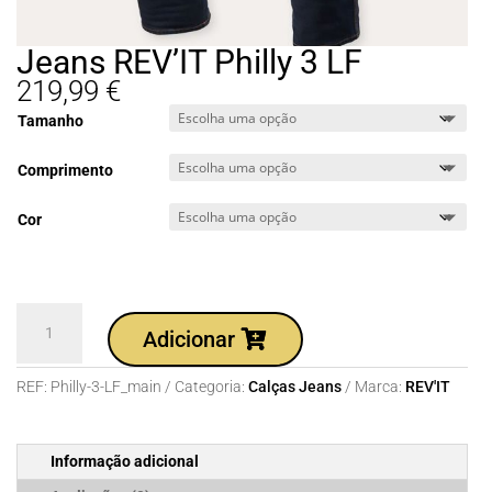
Jeans REV’IT Philly 3 LF
219,99
€
Tamanho
Comprimento
Cor
Quantidade
Adicionar
de
Jeans
REF:
Philly-3-LF_main
Categoria:
Calças Jeans
Marca:
REV'IT
REV'IT
Philly
3
Informação adicional
LF