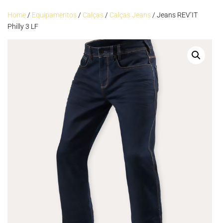
Home
/
Equipamentos
/
Calças
/
Calças Jeans
/ Jeans REV’IT
Philly 3 LF