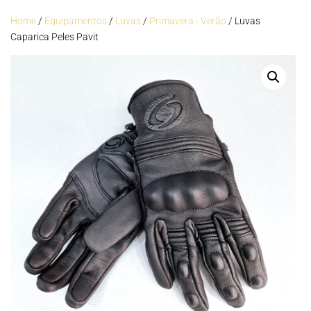
Home
/
Equipamentos
/
Luvas
/
Primavera - Verão
/ Luvas
Caparica Peles Pavit