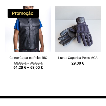
Promoção!
Colete Caparica Peles RIC
Luvas Caparica Peles MCA
68,00
€
70,00
€
29,00
€
Price
–
Price
61,20
€
–
63,00
€
range:
range:
68,00 €
61,20 €
through
through
70,00 €
63,00 €