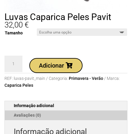
Luvas Caparica Peles Pavit
32,00
€
Tamanho
Quantidade
Adicionar
de
Luvas
REF:
luvas-pavit_main
Categoria:
Primavera - Verão
Marca:
Caparica
Caparica Peles
Peles
Pavit
Informação adicional
Avaliações (0)
Informação adicional