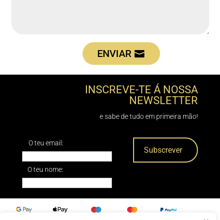
ENVIAR
INSCREVE-TE Á NOSSA
NEWSLETTER
e sabe de tudo em primeira mão!
O teu email:
O teu nome: