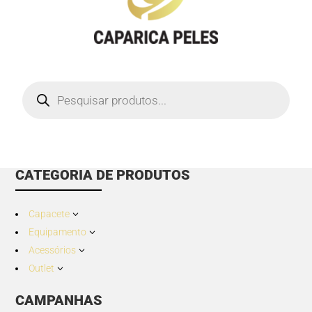
Products
search
CATEGORIA DE PRODUTOS
Capacete
3
Equipamento
3
Acessórios
3
Outlet
3
CAMPANHAS