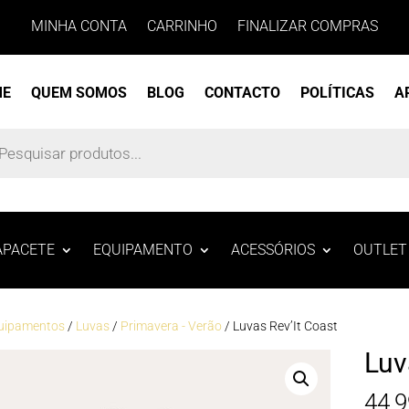
MINHA CONTA
CARRINHO
FINALIZAR COMPRAS
ME
QUEM SOMOS
BLOG
CONTACTO
POLÍTICAS
A
s
APACETE
EQUIPAMENTO
ACESSÓRIOS
OUTLET
uipamentos
/
Luvas
/
Primavera - Verão
/ Luvas Rev’It Coast
Luv
44,