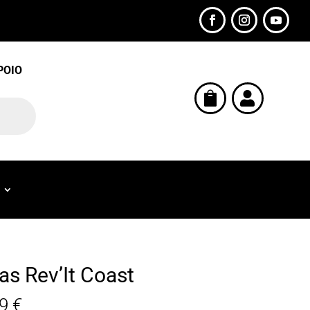
POIO


as Rev’It Coast
99
€