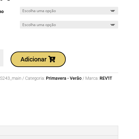
ho
dade
Adicionar
S243_main
Categoria:
Primavera - Verão
Marca:
REV'IT