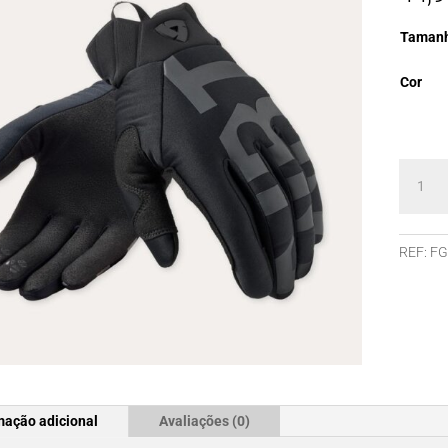
Taman
Cor
Quanti
de
Luvas
Rev'It
REF:
FG
Coast
mação adicional
Avaliações (0)