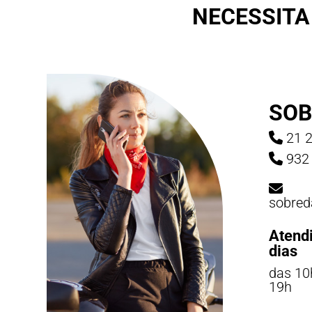
NECESSITA
SOB
21 2
932 
sobred
Atend
dias
das 10
19h