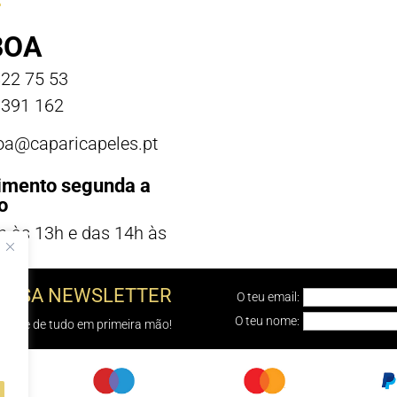
BOA
22 75 53
391 162
boa@caparicapeles.pt
imento segunda a
o
h às 13h e das 14h às
NOSSA NEWSLETTER
O teu email:
O teu nome:
e sabe de tudo em primeira mão!