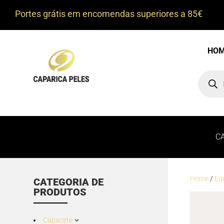
Portes grátis em encomendas superiores a 85€
HO
Product
search
C
Home
/
Eq
CATEGORIA DE
PRODUTOS
Capacete
3