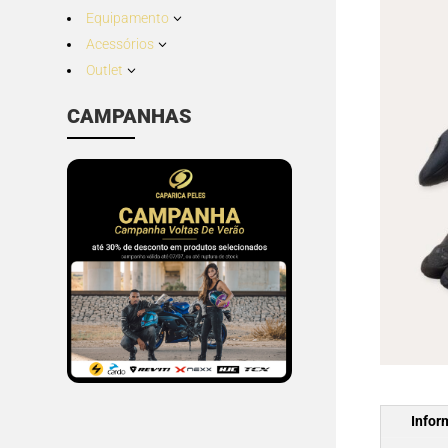
Equipamento
3
Acessórios
3
Outlet
3
CAMPANHAS
Infor