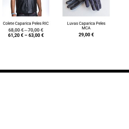
Colete Caparica Peles RIC
Luvas Caparica Peles
MCA
68,00
€
70,00
€
Price
–
29,00
€
Price
61,20
€
–
63,00
€
range:
range:
68,00 €
61,20 €
through
through
70,00 €
63,00 €