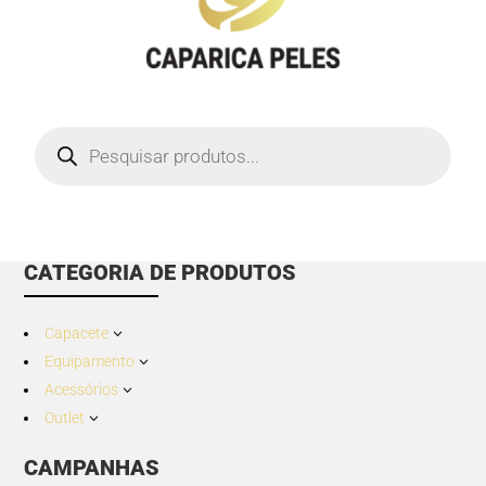
Products
search
CATEGORIA DE PRODUTOS
Capacete
3
Equipamento
3
Acessórios
3
Outlet
3
CAMPANHAS