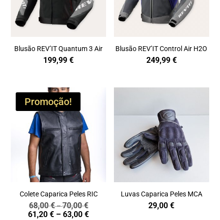
Blusão REV’IT Quantum 3 Air
Blusão REV’IT Control Air H2O
199,99
€
249,99
€
Promoção!
Colete Caparica Peles RIC
Luvas Caparica Peles MCA
68,00
€
70,00
€
29,00
€
Price
–
Price
61,20
€
–
63,00
€
range: