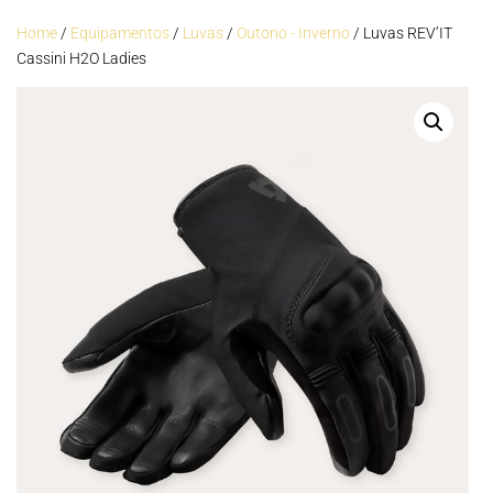
Home
/
Equipamentos
/
Luvas
/
Outono - Inverno
/ Luvas REV’IT
Cassini H2O Ladies