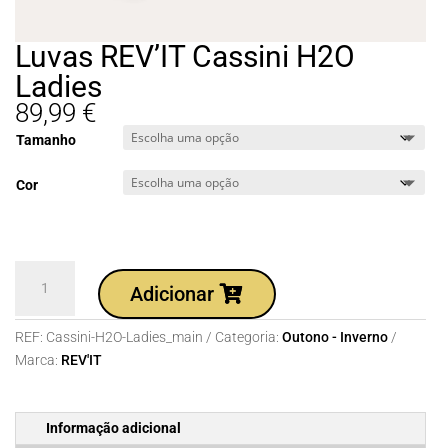
Luvas REV’IT Cassini H2O
Ladies
89,99
€
Tamanho
Cor
Quantidade
Adicionar
de
Luvas
REF:
Cassini-H2O-Ladies_main
Categoria:
Outono - Inverno
REV'IT
Marca:
REV'IT
Cassini
H2O
Ladies
Informação adicional