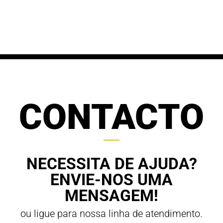
range:
68,00 €
61,20 €
through
through
70,00 €
63,00 €
CONTACTO
NECESSITA DE AJUDA?
ENVIE-NOS UMA
MENSAGEM!
ou ligue para nossa linha de atendimento.