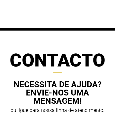
range:
68,00 €
61,20 €
through
through
70,00 €
63,00 €
CONTACTO
NECESSITA DE AJUDA?
ENVIE-NOS UMA
MENSAGEM!
ou ligue para nossa linha de atendimento.