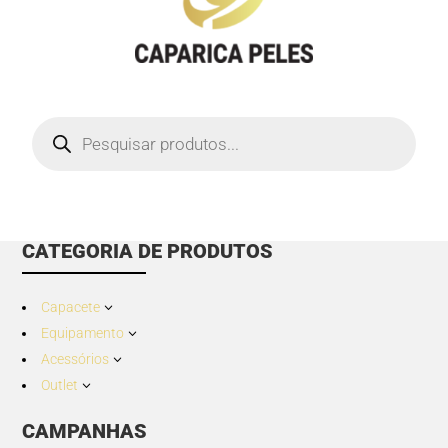
Products
search
CATEGORIA DE PRODUTOS
Capacete
3
Equipamento
3
Acessórios
3
Outlet
3
CAMPANHAS