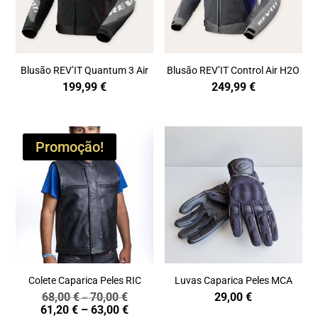
Blusão REV’IT Quantum 3 Air
Blusão REV’IT Control Air H2O
199,99
€
249,99
€
Promoção!
Colete Caparica Peles RIC
Luvas Caparica Peles MCA
68,00
€
70,00
€
29,00
€
Price
–
Price
61,20
€
–
63,00
€
range: