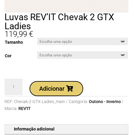
Luvas REV’IT Chevak 2 GTX
Ladies
119,99
€
Tamanho
Cor
Quantidade
Adicionar
de
Luvas
REF:
Chevak-2-GTX-Ladies_main
Categoria:
Outono - Inverno
REV'IT
Marca:
REV'IT
Chevak
2
GTX
Informação adicional
Ladies