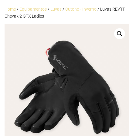
Home
/
Equipamentos
/
Luvas
/
Outono - Inverno
/ Luvas REV’IT
Chevak 2 GTX Ladies