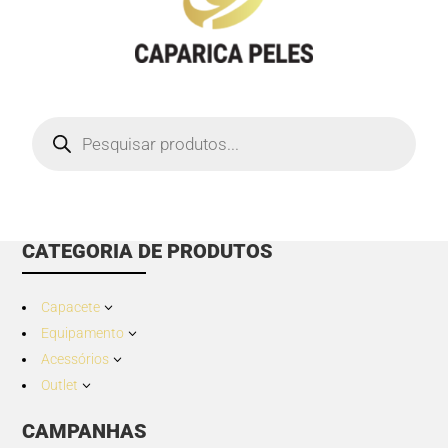
Products
search
CATEGORIA DE PRODUTOS
Capacete
3
Equipamento
3
Acessórios
3
Outlet
3
CAMPANHAS