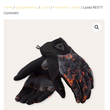
Home
/
Equipamentos
/
Luvas
/
Primavera - Verão
/ Luvas REV’IT
Continent