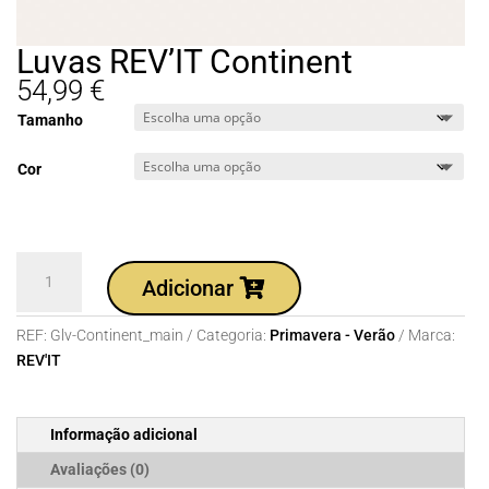
Luvas REV’IT Continent
54,99
€
Tamanho
Cor
Quantidade
Adicionar
de
Luvas
REF:
Glv-Continent_main
Categoria:
Primavera - Verão
Marca:
REV'IT
REV'IT
Continent
Informação adicional
Avaliações (0)