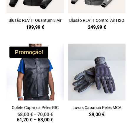
Blusão REV’IT Quantum 3 Air
Blusão REV’IT Control Air H2O
199,99
€
249,99
€
Promoção!
Colete Caparica Peles RIC
Luvas Caparica Peles MCA
68,00
€
70,00
€
29,00
€
Price
–
Price
61,20
€
–
63,00
€
range:
range:
68,00 €
61,20 €
through