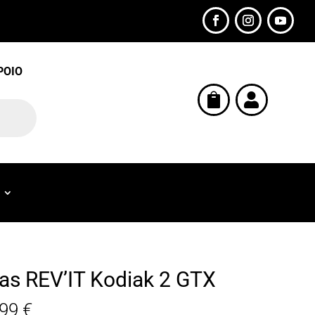
POIO


as REV’IT Kodiak 2 GTX
,99
€