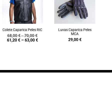
Colete Caparica Peles RIC
Luvas Caparica Peles
MCA
68,00
€
70,00
€
Price
–
29,00
€
Price
61,20
€
–
63,00
€
range:
range:
68,00 €
61,20 €
through
through
70,00 €
63,00 €