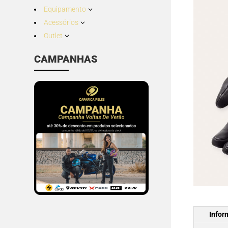
Equipamento
3
Acessórios
3
Outlet
3
CAMPANHAS
Infor