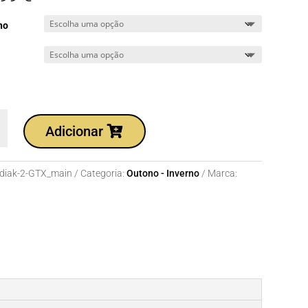
ho
dade
Adicionar
diak-2-GTX_main
Categoria:
Outono - Inverno
Marca: