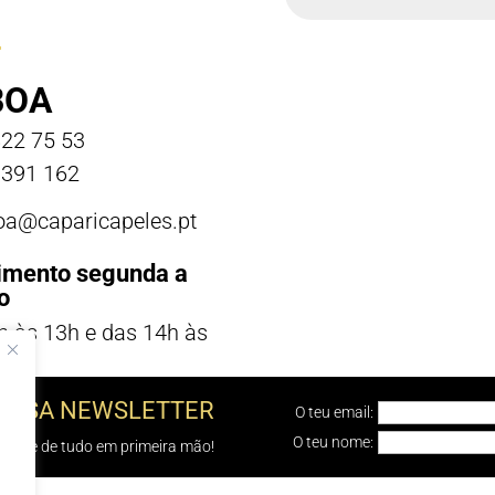
BOA
22 75 53
391 162
boa@caparicapeles.pt
imento segunda a
o
h às 13h e das 14h às
NOSSA NEWSLETTER
O teu email:
O teu nome:
e sabe de tudo em primeira mão!