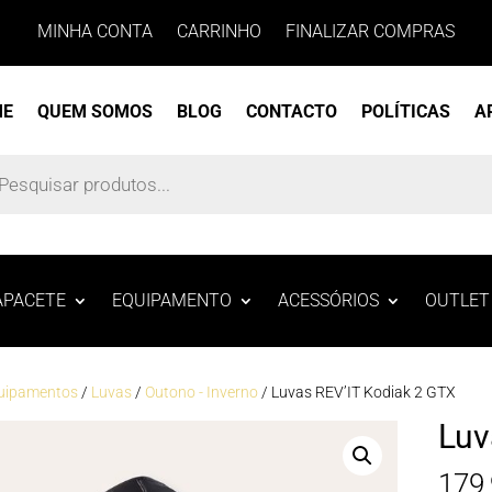
MINHA CONTA
CARRINHO
FINALIZAR COMPRAS
ME
QUEM SOMOS
BLOG
CONTACTO
POLÍTICAS
A
s
APACETE
EQUIPAMENTO
ACESSÓRIOS
OUTLET
uipamentos
/
Luvas
/
Outono - Inverno
/ Luvas REV’IT Kodiak 2 GTX
Luv
179