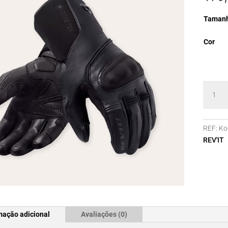
Taman
Cor
Quanti
de
Luvas
REV'IT
REF:
Ko
Kodiak
REV'IT
2
GTX
mação adicional
Avaliações (0)