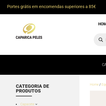
Portes grátis em encomendas superiores a 85€
HO
Product
search
C
Home
/
Eq
CATEGORIA DE
PRODUTOS
Capacete
3