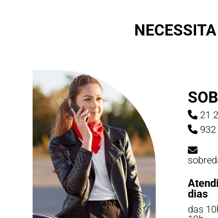
NECESSITA
SOB
21 2
932 
sobred
Atend
dias
das 10