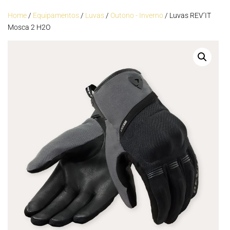
Home
/
Equipamentos
/
Luvas
/
Outono - Inverno
/ Luvas REV’IT
Mosca 2 H2O