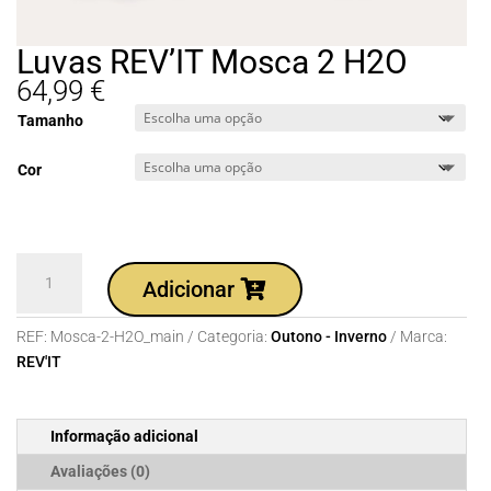
Luvas REV’IT Mosca 2 H2O
64,99
€
Tamanho
Cor
Quantidade
Adicionar
de
Luvas
REF:
Mosca-2-H2O_main
Categoria:
Outono - Inverno
Marca:
REV'IT
REV'IT
Mosca
2
H2O
Informação adicional
Avaliações (0)