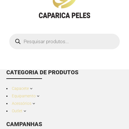
Products
search
CATEGORIA DE PRODUTOS
Capacete
3
Equipamento
3
Acessórios
3
Outlet
3
CAMPANHAS