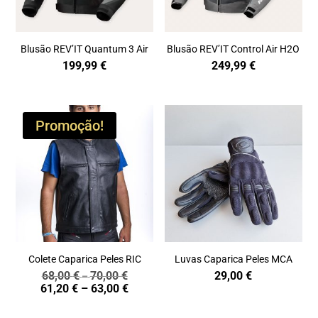
Blusão REV’IT Quantum 3 Air
Blusão REV’IT Control Air H2O
199,99
€
249,99
€
Promoção!
Colete Caparica Peles RIC
Luvas Caparica Peles MCA
68,00
€
70,00
€
29,00
€
Price
–
Price
61,20
€
–
63,00
€
range:
range:
68,00 €
61,20 €
through