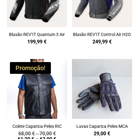
Blusão REV’IT Quantum 3 Air
Blusão REV’IT Control Air H2O
199,99
€
249,99
€
Promoção!
Colete Caparica Peles RIC
Luvas Caparica Peles MCA
68,00
€
70,00
€
29,00
€
Price
–
Price