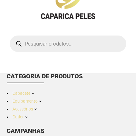
Products
search
CATEGORIA DE PRODUTOS
Capacete
3
Equipamento
3
Acessórios
3
Outlet
3
CAMPANHAS