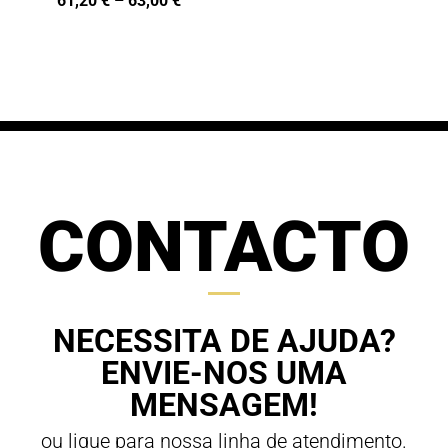
61,20
€
–
63,00
€
range:
range:
68,00 €
61,20 €
through
through
70,00 €
63,00 €
CONTACTO
NECESSITA DE AJUDA?
ENVIE-NOS UMA
MENSAGEM!
ou ligue para nossa linha de atendimento.