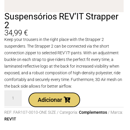
Suspensórios REV’IT Strapper
2
34,99
€
Keep your trousers in the right place with the Strapper 2
suspenders. The Strapper 2 can be connected via the short
connection zipper to selected REV’IT! pants. With an adjustment
buckle on each strap to give riders the perfect fit every time, a
laminated reflective logo at the back for increased visibility when
exposed, and a robust composition of high-density polyester, ride
comfortably and securely every time. Furthermore, 3D Air mesh on
the back side allows for better airflow.
Quantidade
Adicionar
de
Suspensórios
REF:
FAR107-0010-ONE SIZE
Categoria:
Complementos
Marca:
REV'IT
REV'IT
Strapper
2